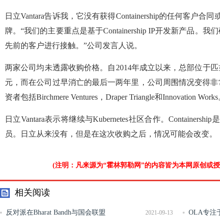
日立Vantara告诉我，它没有获得Containership的任何客户合同
牌。“我们的主要重点是基于Containership IP开发新产
先前的客户进行接触。”公司发言人说。
两家公司均未透露收购价格。自2014年成立以来，总部位于匹兹堡的Co
元，而在公司过早消亡的最后一两年里，公司周围情况变得非
资者包括Birchmere Ventures，Draper Triangle和Innovation Work
日立Vantara表示将继续与Kubernetes社区合作。Containership是Clou
员。日立从来没有，但是在这次收购之后，情况可能会改变。
(注明：凡来源为“霍林郭勒网”的内容皆为本网原创或
相关阅读
反对派在Bharat Bandh与国会联盟
OLA专注
2021-09-13