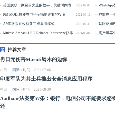
英国脱欧：到目前为止的故事，关键时间表
CEO
WhatsAp
2022-02-07
及其对货币市场的影响
PM MODI投资在电子车辆制造业的投资
WhatsA
谷歌在一
2021-09-11
AMD股票在收益前完成看涨模式
男性
是阿萨姆
2019-07-30
Mukesh Ambani-LED Reliance Industriene获得
免吗？
高产可再
2021-08-01
来自美国的世界上第一个&ldquo;碳中性&rdquo;的石油
忽视
推荐文章
冉日元伤害Maruti铃木的边缘
栏目：
国际
/ 时间：2021-07-06
印度军队为其士兵推出安全消息应用程序
栏目：
国际
/ 时间：2021-08-30
Aadhaar法案第57条：银行，电信公司不能要求您将
还