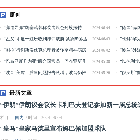
原创
“弹道导弹”胡塞武装称袭击以色列埃拉特
“德国”
2024-06-04
“孟买”印度一航班收到炸弹威胁 紧急降落孟
察逝世
“朝鲜”
2024-06-03
买机场
“图拉”行刺斯洛伐克总理者被转至精神病房
弹
“波兰”
2024-06-02
健康状况不明
“巴布亚新几内亚”联合国官员：巴布亚新几
告“将报复”
“以色列
2024-05-30
内亚山体滑坡恐致670人遇难
“波音”美媒：质量问题报告激增，波音仍推
织
“俄罗斯”
2024-05-28
进商业飞船项目
产补偿俄方
最新文章
“伊朗”伊朗议会议长卡利巴夫登记参加新一届总统
栏目：
国内
/ 时间：2024-06-04
“皇马”皇家马德里宣布姆巴佩加盟球队