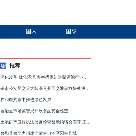
国内
国际
推荐
深化改革 优化环境 多举措促进道路运输行业降本减负
锡市公安局交管大队深入开展交通事故快处快赔及交管“12123”App推广工作会
在和谐共赢中推进绿色发展
自治区市场监管局开展食品安全检查
土地矿产卫片执法监督检查警示约谈会召开 王波出席并讲话
兴和县倾全力创建内蒙古自治区园林县城