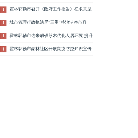
告和法检两院工作报告
霍林郭勒市召开《政府工作报告》征求意见
1
座谈会
城市管理行政执法局“三重”整治洁净市容
1
霍林郭勒市达来胡硕苏木优化人居环境 提升
1
群众幸福指数
霍林郭勒市豪林社区开展鼠疫防控知识宣传
1
活动