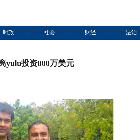
时政
社会
财经
法治
yulu投资800万美元