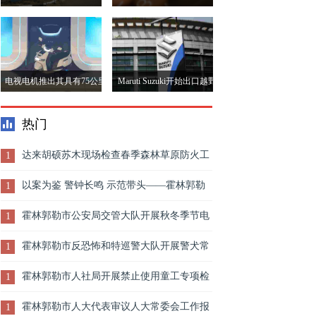
增而关闭了贾姆谢德布尔工
资者应该对较低的收益感到
厂五天
满意
电视电机推出其具有75公里
Maruti Suzuki开始出口越野
的第一台电动两轮车;价格
吉米
热门
从1.15卢比开始
达来胡硕苏木现场检查春季森林草原防火工
1
作
以案为鉴 警钟长鸣 示范带头——霍林郭勒
1
市纪委监委召开酒驾警示教育大会
霍林郭勒市公安局交管大队开展秋冬季节电
1
动车专项整治行动
霍林郭勒市反恐怖和特巡警大队开展警犬常
1
态化巡逻工作
霍林郭勒市人社局开展禁止使用童工专项检
1
查行动
霍林郭勒市人大代表审议人大常委会工作报
1