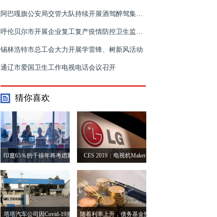
阿巴嘎旗公安局交管大队持续开展酒驾醉驾集中整治夜查行动
呼伦贝尔市开展企业复工复产疫情防控卫生监督工作
锡林浩特市总工会大力开展学雷锋、树新风活动
通辽市爱国卫生工作电视电话会议召开
猜你喜欢
印度65％的千禧年将考虑新
CES 2019：电视机Maker
的就业机会获得更多的工作
LG使其集消失
- 它不是薪水
塔塔汽车公司因Covid-19激
随着利率上升，债务基金投