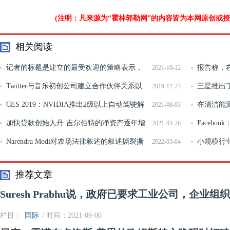
(注明：凡来源为“霍林郭勒网”的内容皆为本网原创或
相关阅读
记者的标题是建立的最受欢迎的策略表示，
报告称，在
2021-10-12
编辑公会表示
Twitter与音乐初创公司建立合作伙伴关系以
治理指数
三星推出了新的
2019-12-23
追踪新兴艺术家
CES 2019：NVIDIA推出2级以上自动驾驶解
和小米mi10
在清洁能
2021-08-03
决方案
加快贷款创始人丹·吉尔伯特的净资产逐年增
免电动车辆
Faceb
2021-03-26
长
Narendra Modi对农场法律叙述的叙述撕裂撕
小规模行
2022-03-04
裂
况下，在Kar
推荐文章
Suresh Prabhu说，政府已要求工业公司，企业组
栏目：
国际
/ 时间：2021-09-06