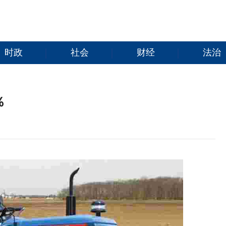
时政
社会
财经
法治
％