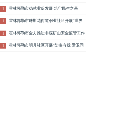
霍林郭勒市稳就业促发展 筑牢民生之基
1
霍林郭勒市珠斯花街道创业社区开展“世界
1
卫生日”新时代文明实践志愿服务活动
霍林郭勒市全力推进非煤矿山安全监管工作
1
霍林郭勒市明升社区开展“防疫有我 爱卫同
1
行”投放鼠药和毒饵站活动