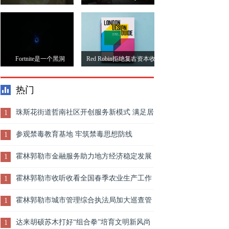
益上击中52周，股票回购;
Cinemax P2是PS5时代的投
在16年的高位漂亮
影机
Fortnite是一个黑洞
Red Robin拒绝复古资本收
购要约任命CEO
热门
珠斯花街道哲南社区开创服务新模式 满足居
1
民深层次需求
参观禁毒教育基地 牢筑禁毒思想防线
1
霍林郭勒市金融服务助力地方经济稳定发展
1
霍林郭勒市收听收看全国春季农业生产工作
1
电视电话会议
霍林郭勒市城市管理综合执法局加大巡查管
1
控力度 严打违规渣土运输行为
达来胡硕苏木打好“组合拳”培育文明新风尚
1