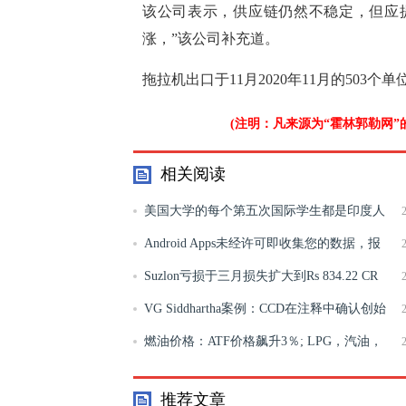
该公司表示，供应链仍然不稳定，但应
涨，”该公司补充道。
拖拉机出口于11月2020年11月的503个
(注明：凡来源为“霍林郭勒网
相关阅读
美国大学的每个第五次国际学生都是印度人
Android Apps未经许可即收集您的数据，报
告发现
Suzlon亏损于三月损失扩大到Rs 834.22 CR
VG Siddhartha案例：CCD在注释中确认创始
人Siddhartha的签名
燃油价格：ATF价格飙升3％; LPG，汽油，
柴油率没有变化
推荐文章