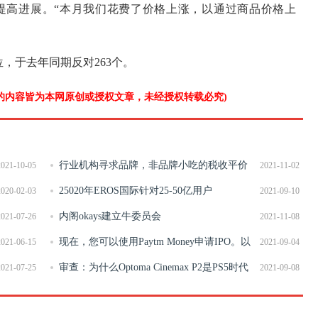
提高进展。“本月我们花费了价格上涨，以通过商品价格上
单位，于去年同期反对263个。
”的内容皆为本网原创或授权文章，未经授权转载必究)
行业机构寻求品牌，非品牌小吃的税收平价
2021-10-05
2021-11-02
25020年EROS国际针对25-50亿用户
2020-02-03
2021-09-10
内阁okays建立牛委员会
2021-07-26
2021-11-08
现在，您可以使用Paytm Money申请IPO。以
2021-06-15
2021-09-04
下是细节
审查：为什么Optoma Cinemax P2是PS5时代
2021-07-25
2021-09-08
的投影机