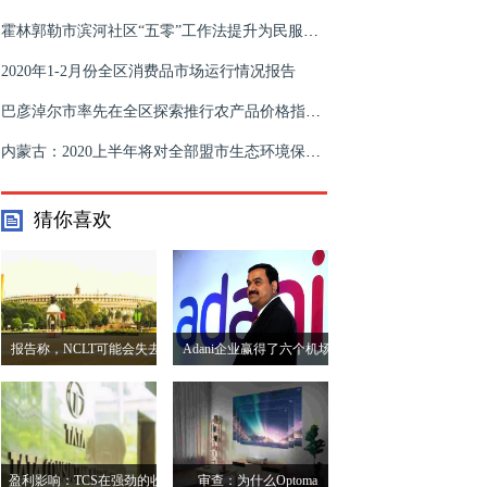
霍林郭勒市滨河社区“五零”工作法提升为民服务水平
2020年1-2月份全区消费品市场运行情况报告
巴彦淖尔市率先在全区探索推行农产品价格指数保险
内蒙古：2020上半年将对全部盟市生态环境保护督察实现全覆盖
猜你喜欢
报告称，NCLT可能会失去
Adani企业赢得了六个机场
批准兼并和收购的权力
中的五个竞标
盈利影响：TCS在强劲的收
审查：为什么Optoma