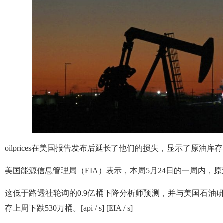
oilprices在美国报告发布后延长了他们的损失，显示了原油库
美国能源信息管理局（EIA）表示，本周5月24日的一周内，原
这低于路透社轮询的0.9亿桶下降分析师预测，并与美国石油研
存上周下跌530万桶。[api / s] [EIA / s]