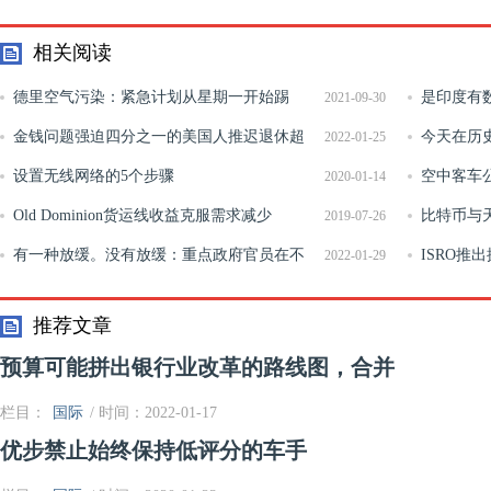
相关阅读
德里空气污染：紧急计划从星期一开始踢
是印度有
2021-09-30
金钱问题强迫四分之一的美国人推迟退休超
今天在历
2022-01-25
过65
设置无线网络的5个步骤
的型号T到
空中客车
2020-01-14
Old Dominion货运线收益克服需求减少
订单
比特币与
2019-07-26
有一种放缓。没有放缓：重点政府官员在不
要区别
ISRO推
2022-01-29
同的声音中发言
推荐文章
预算可能拼出银行业改革的路线图，合并
栏目：
国际
/ 时间：2022-01-17
优步禁止始终保持低评分的车手