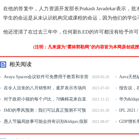
在他的答复中，人力资源开发部长Prakash Javadekar
学生的命运是从未认识机构完成课程的命运，因为他们的学位
他还澄清了在过去三年中，任何新B.ED的许可都没有给予许
(注明：凡来源为“霍林郭勒网”的内容皆为本网原创或
相关阅读
Avaya Spaces会议软件可免费用于教育和非营
Aava天然
2020-03-26
利组织
在令人沮丧的八月销售时，暹罗表示市场尚
一块毯子禁
报告说，
2021-07-03
未回应各种政府的步骤
对于政府小猫的每个卢比，70辆棉花来自直
着杆位位置
华为&ldq
2021-11-22
接，间接税
IMD的季风预测：我们可以真正预测不可预
IPL 202
2022-01-20
测的吗？
愚人节骗局故事可能会持有识别&ldquo;假新
看生活，预
GDP增长
2021-08-07
闻&rdquo;的关键
这家财政会