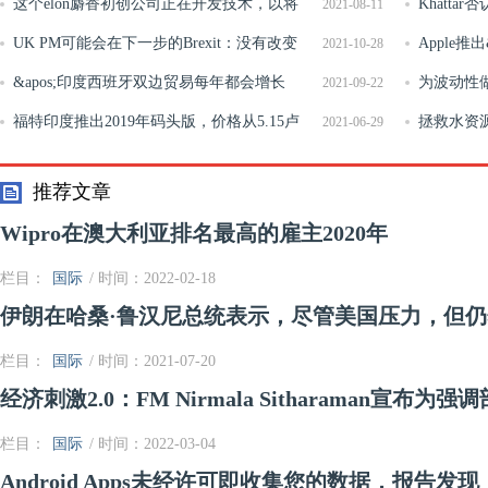
其他印度语言
这个elon麝香初创公司正在开发技术，以将
售额超过7
Khatt
2021-08-11
计算机连接到人类大脑
UK PM可能会在下一步的Brexit：没有改变
的企业失败
Apple推出
2021-10-28
或新的方法？
&apos;印度西班牙双边贸易每年都会增长
为波动性
2021-09-22
20％&apos;
福特印度推出2019年码头版，价格从5.15卢
成为焦点
拯救水资
2021-06-29
比开始
推荐文章
Wipro在澳大利亚排名最高的雇主2020年
栏目：
国际
/ 时间：2022-02-18
伊朗在哈桑·鲁汉尼总统表示，尽管美国压力，但
栏目：
国际
/ 时间：2021-07-20
经济刺激2.0：FM Nirmala Sitharaman宣
栏目：
国际
/ 时间：2022-03-04
Android Apps未经许可即收集您的数据，报告发现