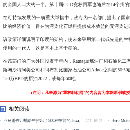
的全国人口大约一半。第十届CGD竞标回军也随后在14个州的
在可持续发展的一项重大举措中，政府为一名部门提出了国家
比的经济价值，旨在为污染化石燃料提供成本效益的无污染进
该政策详细说明了印度的架构，使未来采用第二代或先进的生
使用的一代人，这是基本上基于糖的。
在该部门的广大外国投资于年内，Ratnagiri炼油厂和石油化
斯与沙特阿美公司和阿布扎比国家石油公司Adnoc之间的50:5
120万BPD的原油2022，或每年60吨。
(注明：凡来源为“霍林郭勒网”的内容皆为本网原创或
相关阅读
亚马逊在印地语中推出了500种技能的alexa;
Hero M
2021-08-22