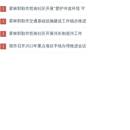
霍林郭勒市哲南社区开展“爱护河道环境 守
1
护美丽家园”宣传活动
霍林郭勒市交通基础设施建设工作稳步推进
1
霍林郭勒市哲南社区开展河长制巡河工作
1
我市召开2022年重点项目手续办理推进会议
1