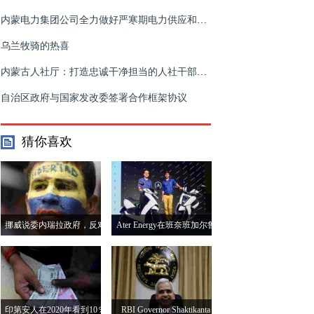
内蒙电力集团公司全力做好严寒期电力供应和稳定供暖保障工作
乌兰牧骑的热喜
内蒙古人社厅：打造忠诚干净担当的人社干部队伍
自治区政府与国家发改委签署合作框架协议
猜你喜欢
挪威说委内瑞拉政府，反对
Ater Energy在班奈班加尔鲁
举行新一轮谈判
的两个变体打开完整的付款
窗口
印第安人在2020年看到10％
RBI Governor Shaktikanta