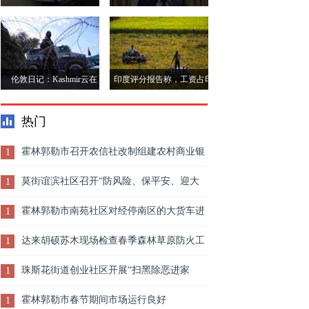
的薪酬徒步旅行，但新的工
DAS表示，货币政策有限;
作增加可能会被静音
推动需求所需的财政步骤
伦敦日记：Kashmir云在
印度评分报告称，工资占印
Brexit和下一个英国政府
度总收入的三分之一的总收
热门
入
霍林郭勒市召开农信社改制组建农村商业银
1
行工作领导小组动员会
莫街谊滨社区召开“防风险、保平安、迎大
1
庆”安全生产大检查大整治行动部署会
霍林郭勒市南苑社区对经停南区的大货车进
1
行防疫排查登记
达来胡硕苏木现场检查春季森林草原防火工
1
作
珠斯花街道创业社区开展“扫黑除恶进家
1
门”入户宣传活动
霍林郭勒市春节期间市场运行良好
1