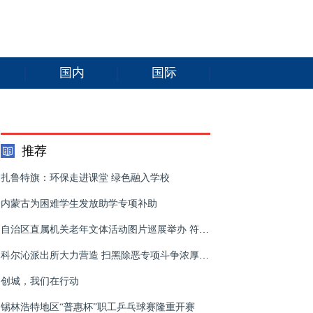
国内
国际
推荐
扎鲁特旗：环保走进课堂 绿色融入学校
内蒙古为困难学生发放助学专项补助
自治区直属机关老年文体活动图片巡展举办 符太增出席
科尔沁派出所大力营造 扫黑除恶专项斗争浓厚氛围
创城，我们在行动
锡林浩特地区“普惠杯”职工乒乓球赛隆重开赛