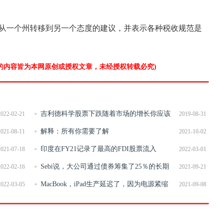
从一个州转移到另一个态度的建议，并表示各种税收规范是
”的内容皆为本网原创或授权文章，未经授权转载必究)
吉利德科学股票下跌随着市场的增长你应该
2022-02-21
2019-08-31
知道什么
解释：所有你需要了解
2021-08-11
2021-10-02
Cyclone&apos;Titli&apos;
印度在FY21记录了最高的FDI股票流入
2021-07-18
2022-03-01
Sebi说，大公司通过债券筹集了25％的长期
2022-02-16
2021-09-21
借款
MacBook，iPad生产延迟了，因为电源紧缩
2022-03-05
2021-09-08
击中Apple