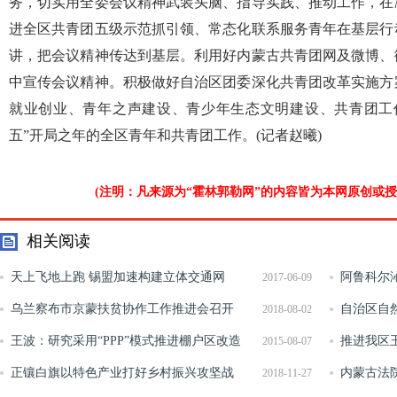
务，切实用全委会议精神武装头脑、指导实践、推动工作，在
进全区共青团五级示范抓引领、常态化联系服务青年在基层行
讲，把会议精神传达到基层。利用好内蒙古共青团网及微博、
中宣传会议精神。积极做好自治区团委深化共青团改革实施方
就业创业、青年之声建设、青少年生态文明建设、共青团工
五”开局之年的全区青年和共青团工作。(记者赵曦)
(注明：凡来源为“霍林郭勒网”的内容皆为本网原创或
相关阅读
天上飞地上跑 锡盟加速构建立体交通网
阿鲁科尔
2017-06-09
乌兰察布市京蒙扶贫协作工作推进会召开
范区
自治区自
2018-08-02
王波：研究采用“PPP”模式推进棚户区改造
地储备工作
推进我区
2015-08-07
正镶白旗以特色产业打好乡村振兴攻坚战
一体化
内蒙古法
2018-11-27