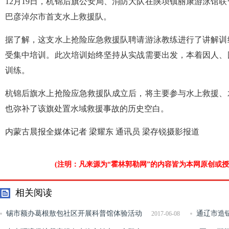
12月19日，杭锦后旗公安局、消防大队在陕坝镇丽康游泳馆
巴彦淖尔市首支水上救援队。
据了解，这支水上抢险应急救援队聘请游泳教练进行了讲解训
受集中培训。此次培训始终坚持从实战需要出发，本着因人、
训练。
杭锦后旗水上抢险应急救援队成立后，将主要参与水上救援、
也弥补了该旗处置水域救援事故的历史空白。
内蒙古晨报全媒体记者 梁耀东 通讯员 梁存锐摄影报道
(注明：凡来源为“霍林郭勒网”的内容皆为本网原创或
相关阅读
锡市额办葛根敖包社区开展科普馆体验活动
通辽市造
2017-06-08