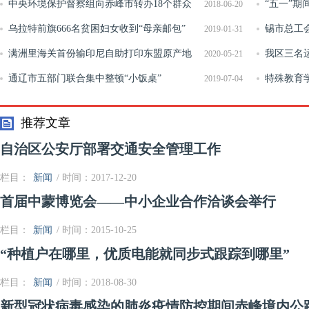
中央环境保护督察组向赤峰市转办18个群众
展
“五一”
2018-06-20
举报案件 赤峰市已调查完毕16个
乌拉特前旗666名贫困妇女收到“母亲邮包”
锡市总工
2019-01-31
满洲里海关首份输印尼自助打印东盟原产地
我区三名
2020-05-21
证书签发
通辽市五部门联合集中整顿“小饭桌”
赛资格
特殊教育
2019-07-04
推荐文章
自治区公安厅部署交通安全管理工作
栏目：
新闻
/ 时间：2017-12-20
首届中蒙博览会——中小企业合作洽谈会举行
栏目：
新闻
/ 时间：2015-10-25
“种植户在哪里，优质电能就同步式跟踪到哪里”
栏目：
新闻
/ 时间：2018-08-30
新型冠状病毒感染的肺炎疫情防控期间赤峰境内公