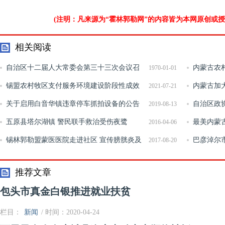
(注明：凡来源为“霍林郭勒网”的内容皆为本网原创或
相关阅读
自治区十二届人大常委会第三十三次会议召
内蒙古农
1970-01-01
开联组会议进行专题询问
锡盟农村牧区支付服务环境建设阶段性成效
内蒙古加
2021-07-21
显著
关于启用白音华镇违章停车抓拍设备的公告
未成年人合
自治区政
2019-08-13
五原县塔尔湖镇 警民联手救治受伤夜鹭
最美内蒙
2016-04-06
锡林郭勒盟蒙医医院走进社区 宣传膀胱炎及
住行
巴彦淖尔
2017-08-20
肛肠疾病预防知识
推荐文章
包头市真金白银推进就业扶贫
栏目：
新闻
/ 时间：2020-04-24