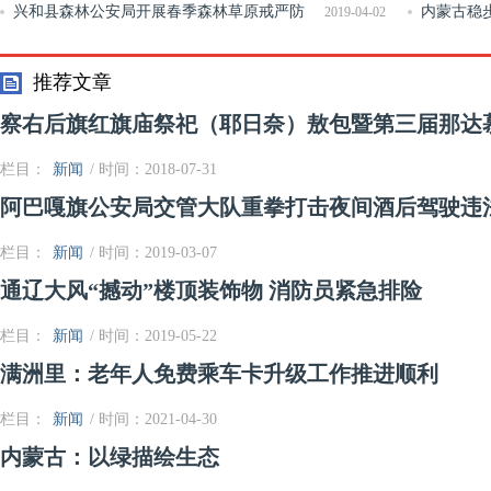
禁种铲毒踏查工作
兴和县森林公安局开展春季森林草原戒严防
下道路应急
内蒙古稳
2019-04-02
火
推荐文章
察右后旗红旗庙祭祀（耶日奈）敖包暨第三届那达
栏目：
新闻
/ 时间：2018-07-31
阿巴嘎旗公安局交管大队重拳打击夜间酒后驾驶违
栏目：
新闻
/ 时间：2019-03-07
通辽大风“撼动”楼顶装饰物 消防员紧急排险
栏目：
新闻
/ 时间：2019-05-22
满洲里：老年人免费乘车卡升级工作推进顺利
栏目：
新闻
/ 时间：2021-04-30
内蒙古：以绿描绘生态