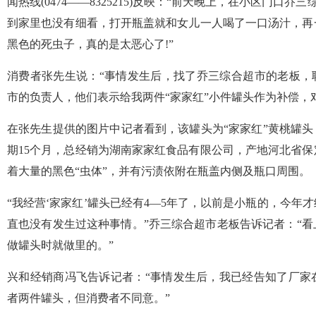
闻热线(0474——8325215)反映：“前天晚上，在小区门口
到家里也没有细看，打开瓶盖就和女儿一人喝了一口汤汁，再
黑色的死虫子，真的是太恶心了!”
消费者张先生说：“事情发生后，找了乔三综合超市的老板，
市的负责人，他们表示给我两件“家家红”小件罐头作为补偿，
在张先生提供的图片中记者看到，该罐头为“家家红”黄桃罐头，生产日
期15个月，总经销为湖南家家红食品有限公司，产地河北省
着大量的黑色“虫体”，并有污渍依附在瓶盖内侧及瓶口周围。
“我经营‘家家红’罐头已经有4—5年了，以前是小瓶的，今年
直也没有发生过这种事情。”乔三综合超市老板告诉记者：“
做罐头时就做里的。”
兴和经销商冯飞告诉记者：“事情发生后，我已经告知了厂家
者两件罐头，但消费者不同意。”