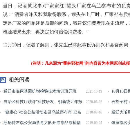
当日，记者就此事对“家家红”罐头厂家在乌兰察布市的负责
说：“消费者昨天和我取得联系，罐头在出厂时，厂家都有质
定是厂家的问题还是后期的问题，我建议消费者现在走流程，
检验结果出来，再决定如何赔偿消费者。”
12月20日，记者了解到，张先生已将此事投诉到兴和县食药
(注明：凡来源为“霍林郭勒网”的内容皆为本网原创或
相关阅读
通辽市临床基因扩增检验技术培训班开班
10月10
2021-10-19
自治区科技厅获评“科技研发、创新统计年报
在行动
石豁子村
2020-06-02
工作优秀直报单位”和“部门综合统计工作优秀单位”
“健康心”社会公益活动走进乌兰察布市 12名
通辽大爷用
2018-08-16
先天性心脏病患儿接受义诊
苏尼特左旗公安局禁毒大队开展毒品原植物
镶黄旗公
2019-09-05