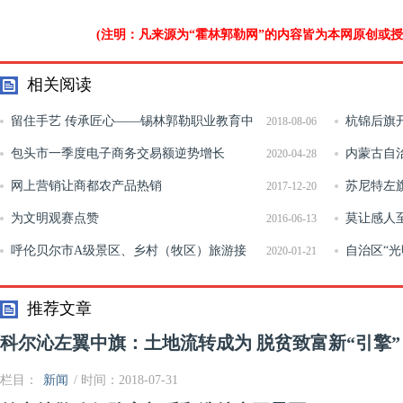
(注明：凡来源为“霍林郭勒网”的内容皆为本网原创或
相关阅读
留住手艺 传承匠心——锡林郭勒职业教育中
杭锦后旗开
2018-08-06
心在传承中挖掘民族手工艺巨大价值
包头市一季度电子商务交易额逆势增长
内蒙古自
2020-04-28
网上营销让商都农产品热销
正式启动
苏尼特左旗
2017-12-20
为文明观赛点赞
莫让感人
2016-06-13
呼伦贝尔市A级景区、乡村（牧区）旅游接
吁挖掘民歌
自治区“
2020-01-21
待户提档升级工作取得新进展
推荐文章
科尔沁左翼中旗：土地流转成为 脱贫致富新“引擎”
栏目：
新闻
/ 时间：2018-07-31