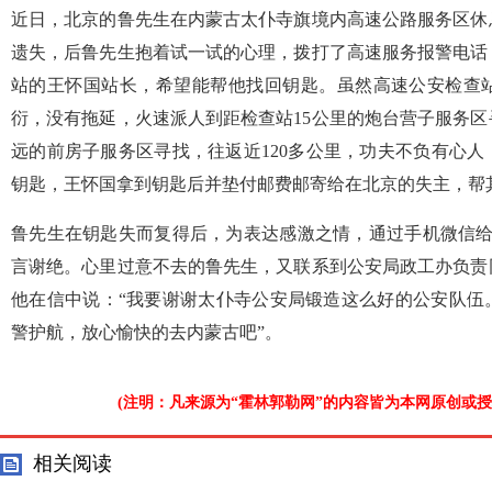
近日，北京的鲁先生在内蒙古太仆寺旗境内高速公路服务区休
遗失，后鲁先生抱着试一试的心理，拨打了高速服务报警电话
站的王怀国站长，希望能帮他找回钥匙。虽然高速公安检查
衍，没有拖延，火速派人到距检查站15公里的炮台营子服务
远的前房子服务区寻找，往返近120多公里，功夫不负有心
钥匙，王怀国拿到钥匙后并垫付邮费邮寄给在北京的失主，帮
鲁先生在钥匙失而复得后，为表达感激之情，通过手机微信给
言谢绝。心里过意不去的鲁先生，又联系到公安局政工办负责
他在信中说：“我要谢谢太仆寺公安局锻造这么好的公安队伍
警护航，放心愉快的去内蒙古吧”。
(注明：凡来源为“霍林郭勒网”的内容皆为本网原创或
相关阅读