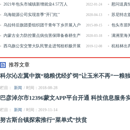
2021年包头市城镇新增就业4.57万人
慰问送真
2022-01-24
乌海能源公司实现首季“开门红”
苏尼特左
2020-04-13
乌拉特后旗团委组织团干青年下乡开展入户
防道路交通
包头市居
2015-09-15
宣传引导活动
内蒙古全力防控重点病虫害保障备春耕生产
满洲里海
2020-03-18
顺利推进
西乌旗公安交警大队民警走进驾校积极开展
证书签发
杭桂林出
2019-12-08
交通安全教育
交流会
推荐文章
科尔沁左翼中旗“稳粮优经扩饲”让玉米不再“一粮独
栏目：
新闻
/ 时间：2018-08-28
巴彦淖尔市12396蒙文APP平台开通 科技信息服务
栏目：
新闻
/ 时间：2019-11-14
努古斯台镇探索推行“菜单式”扶贫