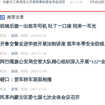
目开赛
内蒙古工商局深入开展商事制度改革促进登
结机制
8月自治区
2017-12-26
记注册便利化显成效
推荐文章
杭锦后旗一出租车司机 吐了一口痰 招来一耳光
栏目：
新闻
/ 时间：2016-03-02
开鲁交警走进学校开展法制讲座 筑牢冬季安全防线
栏目：
新闻
/ 时间：2017-11-20
阿巴嘎旗公安局交管大队精心组织深入开展“122”
栏目：
新闻
/ 时间：2019-12-04
磴口：货车轿车迎面相撞
栏目：
新闻
/ 时间：2017-11-15
民革内蒙古区委七届七次全体会议召开