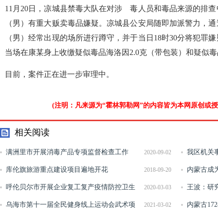
11月20日，凉城县禁毒大队在对涉 毒人员和毒品来源的排
（男）有重大贩卖毒品嫌疑。凉城县公安局随即加派警力，通过外
（男）经常出现的场所进行蹲守，并于当日18时30分将犯罪
当场在康某身上收缴疑似毒品海洛因2.0克（带包装）和疑似毒品
目前，案件正在进一步审理中。
(注明：凡来源为“霍林郭勒网”的内容皆为本网原创或
相关阅读
满洲里市开展消毒产品专项监督检查工作
我区机关
2020-09-02
库伦旗旅游重点建设项目遍地开花
子”落地
内蒙古成
2018-09-20
呼伦贝尔市开展企业复工复产疫情防控卫生
证整省推进
王波：研究
2020-03-03
监督工作
乌海市第十一届全民健身线上运动会武术项
内蒙古17
2021-03-02