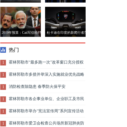
领导地球洗牌后，特斯拉是
能，以遏制有害内容
&ldquo;更好的运行
&rdquo;：报告
2019年预算：Cait写信给PM
杜卡迪在印度的新爬行者范
Modi;促使税收放松，意外
围内推动;售价7.89万卢比和
热门
保险等
9.93卢比
霍林郭勒市“最多跑一次”改革窗口充分授权
1
到位 行政审批再提速
霍林郭勒市多措并举深入实施就业优先战略
1
消防检查除隐患 春季防火保平安
1
霍林郭勒市各企事业单位、企业职工及市民
1
积极参与“同心战疫情 热血铸生命”无偿献血活动
霍林郭勒市举办“宪法宣传周”系列宣传活动
1
霍林郭勒市爱卫会检查公共场所新冠肺炎防
1