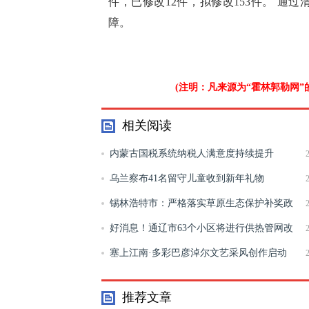
件，已修改12件，拟修改153件。 
障。
(注明：凡来源为“霍林郭勒网
相关阅读
内蒙古国税系统纳税人满意度持续提升
乌兰察布41名留守儿童收到新年礼物
锡林浩特市：严格落实草原生态保护补奖政
策
好消息！通辽市63个小区将进行供热管网改
造
塞上江南·多彩巴彦淖尔文艺采风创作启动
推荐文章