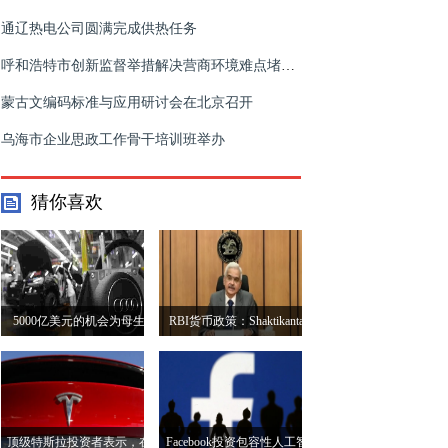
通辽热电公司圆满完成供热任务
呼和浩特市创新监督举措解决营商环境难点堵点问题
蒙古文编码标准与应用研讨会在北京召开
乌海市企业思政工作骨干培训班举办
猜你喜欢
5000亿美元的机会为母生
RBI货币政策：Shaktikanta
队，博世，其他人转向
Das说，零售投资者可以通
过RBI开放镀金账户
顶级特斯拉投资者表示，在
Facebook投资包容性人工智