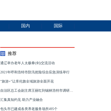
国内
国际
推荐
通辽举办老年人太极拳(剑)交流活动
2021年呼和浩特市防汛抢险综合应急演练举行
“旅游+”让库伦旗全域旅游全面开花
自治区总工会副主席王丽红到锡林浩特市调研指导工会会员普惠制工作
汇集真知灼见 助力产业融合
包头市已建成各类养老服务场所495个