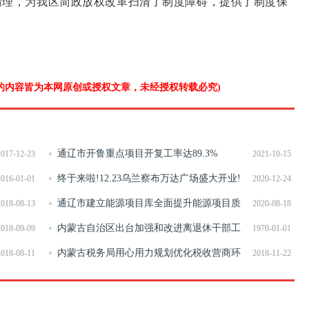
通过清理，为我区简政放权改革扫清了制度障碍，提供了制度保
”的内容皆为本网原创或授权文章，未经授权转载必究)
通辽市开鲁重点项目开复工率达89.3%
2017-12-23
2021-10-15
终于来啦!12.23乌兰察布万达广场盛大开业!
2016-01-01
2020-12-24
通辽市建立能源项目库全面提升能源项目质
2018-08-13
2020-08-18
量
内蒙古自治区出台加强和改进离退休干部工
2018-09-09
1970-01-01
作意见
内蒙古税务局用心用力规划优化税收营商环
2018-08-11
2018-11-22
境