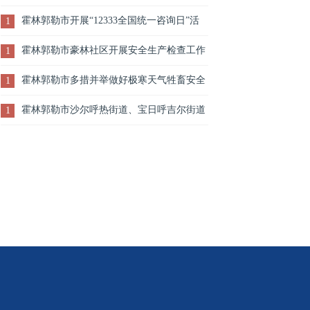
讲座
霍林郭勒市开展“12333全国统一咨询日”活
1
动 把智慧人社送到群众身边
霍林郭勒市豪林社区开展安全生产检查工作
1
霍林郭勒市多措并举做好极寒天气牲畜安全
1
越冬和接羔育幼工作
霍林郭勒市沙尔呼热街道、宝日呼吉尔街道
1
成功被命名为“内蒙古自治区卫生单位”