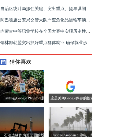
自治区统计局抓住关键、突出重点、提早谋划2022年统计执法监督检查工作
阿巴嘎旗公安局交管大队严查危化品运输车辆违法行为 助推“两防三保”工作
内蒙古中等职业学校在全国大赛中实现历史性突破
锡林郭勒盟突出抓好重点群体就业 确保就业形式稳定
猜你喜欢
Paytm在Google Playstore删
这是关闭Google保存的搜索
除应用程序以获取所谓的赌
和个性化结果的方法
博政策违规后
石油边缘作为更坚固的股
Cyclone Amphan：停电，纤