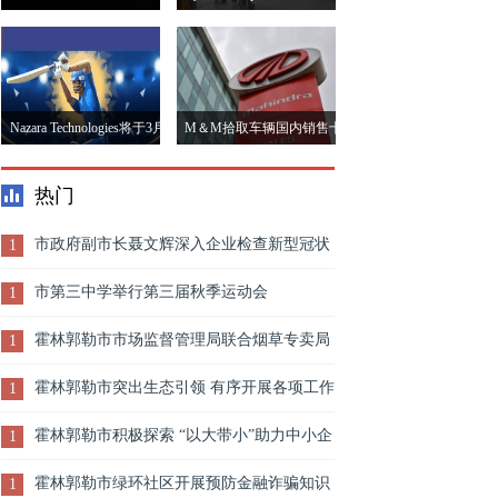
票，欧佩克削减了反增长问
维削减在受影响地区的移动
题
网络上造成损失
Nazara Technologies将于3月
M＆M拾取车辆国内销售十
30日首次亮相：上市能否战
字架1.5万卢比
热门
胜市场波动
市政府副市长聂文辉深入企业检查新型冠状
1
病毒肺炎疫情防控工作
市第三中学举行第三届秋季运动会
1
霍林郭勒市市场监督管理局联合烟草专卖局
1
开展清理整顿无证无照经营行为专项行动
霍林郭勒市突出生态引领 有序开展各项工作
1
霍林郭勒市积极探索 “以大带小”助力中小企
1
业脱困发展
霍林郭勒市绿环社区开展预防金融诈骗知识
1