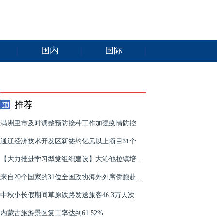
国内
国际
推荐
满洲里市及时调整预防接种工作加强疫情防控
通辽经济技术开发区新签约亿元以上项目31个
【大力推进学习型党组织建设】大沁他拉镇培育新型农牧民 放电影前发张政策明白纸
来自20个国家的31位全国政协海外列席侨胞赴内蒙古考察
中秋小长假期间草原铁路发送旅客46.3万人次
内蒙古旅游景区复工率达到61.52%