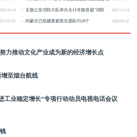
脑派位入学
太旗公安消防大队举办太仆寺旗首届“消防
2020-10-14
2017-11-14
杯”朗诵比赛
内蒙古已组建家庭医生团队9528个
2017-07-05
2020-05-22
努力推动文化产业成为新的经济增长点
新增至烟台航线
促进工业稳定增长”专项行动动员电视电话会议
工钱