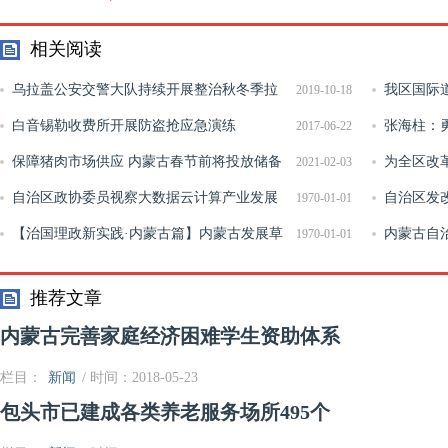
相关阅读
乌拉盖公安交警大队持续开展整治秋冬季拉
我区国际
2019-10-18
草车交通违法行为专项行动
白音锡勒收费所开展防盗抢应急演练
张海柱：
2017-06-22
​保障猪肉市场供应 内蒙古春节前将投放储备
心英雄
为全区改革
2021-02-03
冻猪肉800吨
自治区政协委员视察大数据云计算产业发展
年自治区政
自治区发
1970-01-01
情况
【治国理政新实践·内蒙古篇】内蒙古发展草
作小组全力
内蒙古自
1970-01-01
牧业 铺就绿色致富路
场价格稳定
推荐文章
内蒙古完善家庭经济困难学生资助体系
栏目：
新闻
/ 时间：2018-05-23
包头市已建成各类养老服务场所495个