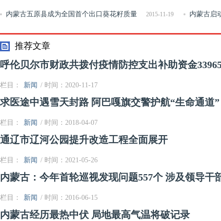
势启航
内蒙古五原县成为全国首个出口葵花籽质量
内蒙古启
2015-11-19
示范区
推荐文章
呼伦贝尔市财政共拨付疫情防控支出补助资金3396
栏目：
新闻
/ 时间：2020-11-17
求医途中遇雪天封路 阿巴嘎旗交警护航“生命通道”
栏目：
新闻
/ 时间：2018-04-07
通辽市辽河公园提升改造工程全面展开
栏目：
新闻
/ 时间：2021-05-26
内蒙古：今年首轮巡视发现问题557个 涉及领导干部
栏目：
新闻
/ 时间：2016-06-15
内蒙古经历最热中伏 局地最高气温将破记录