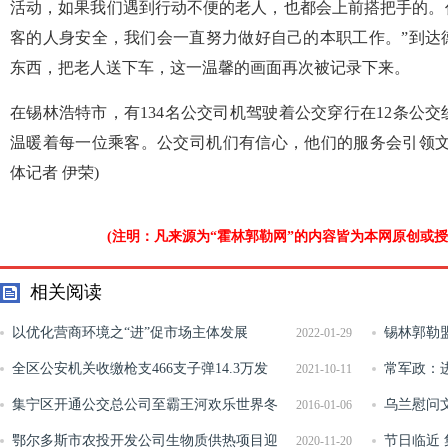
活动，如果我们遇到行动不便的老人，也都会上前搭把手的。
客的人身安全，我们会一直努力做好自己的本职工作。”到达
东西，把老人送下车，这一温馨的画面再次被记录下来。
在锡林浩特市，有134名公交司机驾驶着公交穿行在12条公
温暖着每一位乘客。公交司机们有信心，他们的服务会引领文
体记者 伊荣)
(注明：凡来源为“霍林郭勒网”的内容皆为本网原创或
相关阅读
以优化营商环境之“进”促市场主体发展
锡林郭勒
2022-01-29
之“稳”去年我区日均新登记市场主体达到1057户
全区公安机关收缴枪支466支子弹14.3万发
课”消防知
常军政：
2021-10-11
集宁区开通公交总公司至霸王河欢乐世界冬
乌兰慰问
2016-01-06
季旅游专线
鄂尔多斯市农投开发公司生物质供热项目迎
保重身体 
节日临近
2020-11-20