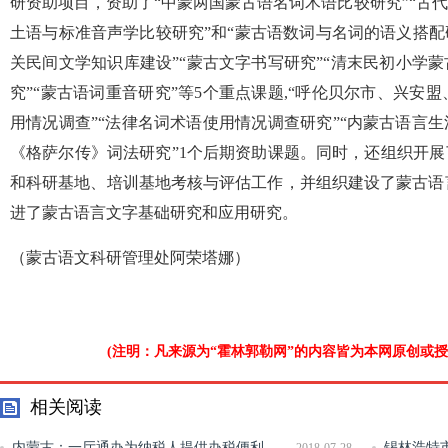
研资助项目，资助了“中蒙两国蒙古语名词术语比较研究”“古代
土语与标准音声学比较研究”和“蒙古语数词与名词的语义搭配研
关民间文学知识库建设”“蒙古文字书写研究”“清末民初小学蒙
究”“蒙古语词重音研究”等5个重点课题,“呼伦贝尔市、兴安盟
用情况调查”“法律名词术语使用情况调查研究”“内蒙古语言生
《格萨尔传》词法研究”1个后期资助课题。同时，还组织开展
和科研基地、培训基地考核与评估工作，并组织建设了蒙古语
进了蒙古语言文字基础研究和应用研究。
（蒙古语文科研管理处阿荣塔娜）
(注明：凡来源为“霍林郭勒网”的内容皆为本网原创或
相关阅读
内蒙古：一厅通办为纳税人提供办税便利
锡林浩特