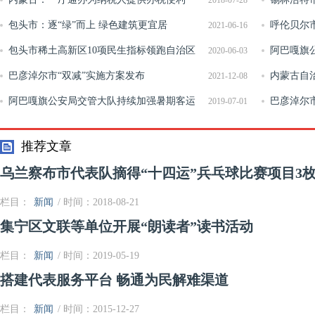
2018-07-28
包头市：逐“绿”而上 绿色建筑更宜居
情暨新媒体
呼伦贝尔
2021-06-16
包头市稀土高新区10项民生指标领跑自治区
问”计划
阿巴嘎旗
2020-06-03
巴彦淖尔市“双减”实施方案发布
断整治春季
内蒙古自
2021-12-08
阿巴嘎旗公安局交管大队持续加强暑期客运
巴彦淖尔
2019-07-01
车辆隐患排查工作
推荐文章
乌兰察布市代表队摘得“十四运”兵乓球比赛项目3枚
栏目：
新闻
/ 时间：2018-08-21
集宁区文联等单位开展“朗读者”读书活动
栏目：
新闻
/ 时间：2019-05-19
搭建代表服务平台 畅通为民解难渠道
栏目：
新闻
/ 时间：2015-12-27