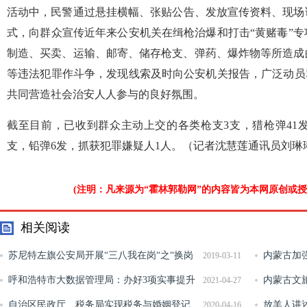
活动中，民警通过悬挂横幅、张贴公告、发放宣传资料、现场
式，向群众宣传近年来公安机关在缉枪治爆和打击“黄赌毒”
制造、买卖、运输、邮寄、储存枪支、弹药、爆炸物等所造成
等违法犯罪作斗争，发现线索及时向公安机关报告，广泛动员
共同营造社会治安人人参与的良好氛围。
截至目前，已收到群众主动上交的各类枪支3支，猎枪弹41
支，铅弹6发，抓获犯罪嫌疑人1人。（记者沈慧莲通讯员刘琳
(注明：凡来源为“霍林郭勒网”的内容皆为本网原创或
相关阅读
苏尼特左旗公安局开展“三八我在岗“之“换岗
内蒙古加
2019-03-11
体验，使命同行”主题实践活动
呼和浩特市大数据管理局：办好3项实事提升
范性文件
内蒙古文
2021-04-27
群众生活便捷度和幸福感
自治区民政厅、税务局实现税务与婚姻登记
放羊人讲
2020-04-16