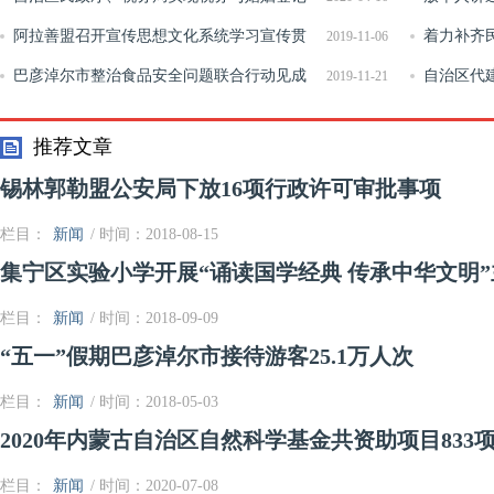
信息实时共享
阿拉善盟召开宣传思想文化系统学习宣传贯
着力补齐
2019-11-06
彻党的十九届四中全会精神会议
巴彦淖尔市整治食品安全问题联合行动见成
彩人生
自治区代
2019-11-21
效
培训会
推荐文章
锡林郭勒盟公安局下放16项行政许可审批事项
栏目：
新闻
/ 时间：2018-08-15
集宁区实验小学开展“诵读国学经典 传承中华文明
栏目：
新闻
/ 时间：2018-09-09
“五一”假期巴彦淖尔市接待游客25.1万人次
栏目：
新闻
/ 时间：2018-05-03
2020年内蒙古自治区自然科学基金共资助项目833
栏目：
新闻
/ 时间：2020-07-08