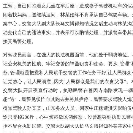
主驾，自己则抱着女儿坐在车后座，造成妻子驾驶机动车的假
闹着找妈妈，遂继续追问，林某始终不肯承认自己驾驶车辆。
案中心，交警大队副大队长马文博得知情况之后主动与林某沟
动交代自己的违法事实，并表示可以酌情处理，并派警车带其
接受民警处理。
对驾驶员而言，在强大的执法机器面前，他们处于弱势地位。
记公安机关的性质、牢记交警的神圣职责和使命。要从“管理”和
务, 管理就是把党和人民赋予交警的工作任务干好,让人民群
让党放心，让人民满意 ,因为“人民群众是我们的衣食父母”。2
交警大队开展夜查行动时，执勤民警在善因寺南路发现一
想“逃”，民警见状忙向其跑去并将其拦停，民警要求驾驶人
得知驾驶人孙某某，山东务农人员，因家中庄稼遭洪灾影响仅收
途只卖掉200斤，心中烦闷欲以酒解愁，没曾想碰到执勤民
拒不配合执勤民警。交警大队副大队长马文博得知孙某某家中