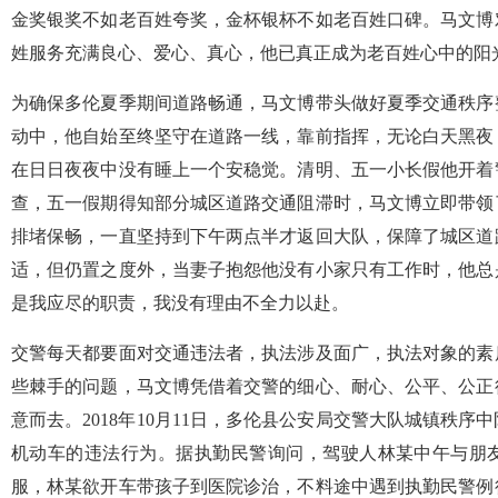
金奖银奖不如老百姓夸奖，金杯银杯不如老百姓口碑。马文博
姓服务充满良心、爱心、真心，他已真正成为老百姓心中的阳
为确保多伦夏季期间道路畅通，马文博带头做好夏季交通秩序
动中，他自始至终坚守在道路一线，靠前指挥，无论白天黑夜
在日日夜夜中没有睡上一个安稳觉。清明、五一小长假他开着
查，五一假期得知部分城区道路交通阻滞时，马文博立即带领
排堵保畅，一直坚持到下午两点半才返回大队，保障了城区道
适，但仍置之度外，当妻子抱怨他没有小家只有工作时，他总
是我应尽的职责，我没有理由不全力以赴。
交警每天都要面对交通违法者，执法涉及面广，执法对象的素
些棘手的问题，马文博凭借着交警的细心、耐心、公平、公正
意而去。2018年10月11日，多伦县公安局交警大队城镇秩
机动车的违法行为。据执勤民警询问，驾驶人林某中午与朋
服，林某欲开车带孩子到医院诊治，不料途中遇到执勤民警例