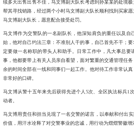
续多天出售出售不佳，马文博副大队长考虑到孙某某的处境极
帮其寻找销路，经过两个小时马文博副大队长顺利找到买家愿
马文博副大队长，愿意配合接受处罚。
马文博作为交警队的一名副队长，他深知肩负的重任以及自
始，他对自己约法三章：不准别人干的事，自己首先不干；要
定要做一名称职的带头人和助手。日常工作中，凡大事总要
事，他都要带上有关人员亲自看望，面对繁重的交通管理任务
余的时间全部在一线和同事们一起工作。他对待工作非常认真
非常好的口碑。
马文博从警十五年来先后获得先进个人5次、全区执法标兵1次、
动者。
马文博用责任和担当兑现了一名交警的诺言，以奉献和付出实
价值，用汗水诠释了对交警事业的忠诚，用行动为熠熠警徽增