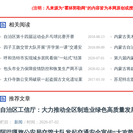
(注明：凡来源为“霍林郭勒网”的内容皆为本网原创或
相关阅读
自治区第十四届运动会乒乓球比赛开赛
内蒙古美
2018-08-13
四子王旗交管大队开展“开学第一课”交通安
仪式
内蒙古自
2018-09-09
全教育活动
呼和浩特市实现城乡居民看病“一站式”结算
力做好涉疫
第六届内蒙
2020-07-01
服务
包头市全力保障疫情防控和恢复生产两不误
哲里木 赛马
内蒙古将
2020-02-24
太仆寺旗公安局破获一起盗掘古文化遗址案
行失业登记
苏尼特左
2017-05-10
艾”主题宣
推荐文章
自治区工信厅：大力推动全区制造业绿色高质量发
栏目：
新闻
/ 时间：2020-07-02
阿巴嘎旗公安局交管大队发起交通安全宣传“大攻势