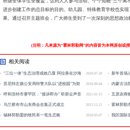
班级全体学生全覆盖，达到人人参与活动、个个知晓“三个离不
进步创建工作的总目标的目的。幼儿园、特殊教育学校也实现
果。通过召开主题班会，广大师生受到了一次深刻的思想政治
(注明：凡来源为“霍林郭勒网”的内容皆为本网原创或
相关阅读
“三位一体”生态治理成效凸显 阿拉善在沙海
新年首场
2020-07-28
筑起“绿色长廊”
苏尼特左旗公安局特警大队以“进校园”为契
内蒙古法
2018-09-04
机全面展示“大学习 大提升”训练成果
呼和浩特市赛罕区：“接诉即办” 听群众声音
进会召开
五原农商
2021-01-15
为百姓解难
乌兰察布市山东商会在集正式成立
练
霍林郭勒
2015-12-21
锡林郭勒盟的牧民有一笔生态账
工作上新台
我区国际
2018-05-07