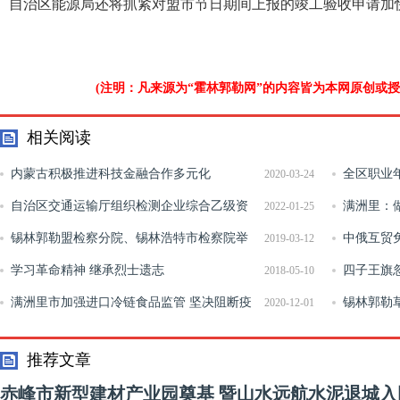
自治区能源局还将抓紧对盟市节日期间上报的竣工验收申请加
(注明：凡来源为“霍林郭勒网”的内容皆为本网原创或
相关阅读
内蒙古积极推进科技金融合作多元化
全区职业
2020-03-24
自治区交通运输厅组织检测企业综合乙级资
满洲里：
2022-01-25
质评审
锡林郭勒盟检察分院、锡林浩特市检察院举
氛围
中俄互贸
2019-03-12
行“书香润检”读书交流活动
学习革命精神 继承烈士遗志
四子王旗
2018-05-10
满洲里市加强进口冷链食品监管 坚决阻断疫
锡林郭勒
2020-12-01
情传播渠道
推荐文章
赤峰市新型建材产业园奠基 暨山水远航水泥退城