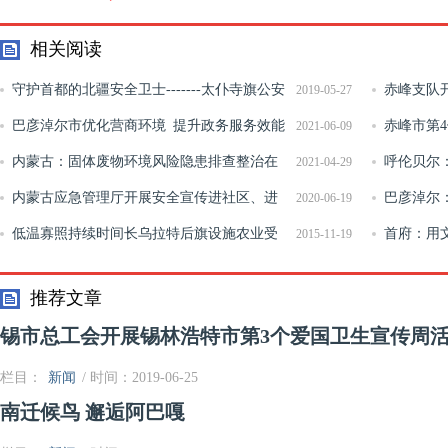
相关阅读
守护首都的北疆安全卫士-------太仆寺旗公安
赤峰支队
2019-05-27
局三号地高速公安检查站站长王怀国
巴彦淖尔市优化营商环境 提升政务服务效能
火救援跨区
赤峰市第
2021-06-09
释放经济发展动能
内蒙古：固体废物环境风险隐患排查整治在
呼伦贝尔
2021-04-29
行动！
内蒙古应急管理厅开展安全宣传进社区、进
及3.7万余
巴彦淖尔
2020-06-19
企业活动
低温寡照持续时间长乌拉特后旗设施农业受
事
首府：用
2015-11-19
影响
推荐文章
锡市总工会开展锡林浩特市第3个爱国卫生宣传周
栏目：
新闻
/ 时间：2019-06-25
南迁候鸟 邂逅阿巴嘎