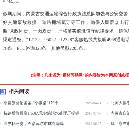
0.3亿元。
假期期间，内蒙古交通运输综合行政执法总队加强与公安交警
好交通事故救援、道路拥堵疏导等工作，确保人民群众出
照“党政同责、一岗双责”，严格落实值班值守纪律要求，确
渠道通畅。“12122、95022、12328”客服热线共接听4968
78条、ETC咨询328条、其他类型2203条。
(注明：凡来源为“霍林郭勒网”的内容皆为本网原创或
相关阅读
奈曼旗登记备案 “小饭桌”179个
北师大集
2019-04-24
杭锦后旗投资1.63亿元实施污水处理厂提标
内蒙古自
2016-07-07
改扩建工程
世界杯开赛，巴彦淖尔市球迷嗨爆
区“智慧广
乌兰察布
2018-06-25