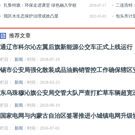
扎鲁特旗：环保走进课堂 绿色融入学校
​二连浩特
2018-07-17
我区水生态保护治理成效凸显
包头市计划
2022-03-03
推荐文章
通辽市科尔沁左翼后旗新能源公交车正式上线运行
栏目：
新闻
/ 时间：2018-07-19
锡市公安局强化散装成品油购销管控工作确保辖区
栏目：
新闻
/ 时间：2018-03-23
东乌珠穆沁旗公安局交管大队严查打贮草车辆超宽
栏目：
新闻
/ 时间：2019-09-19
国家电网与内蒙古自治区签署推进小城镇电网升级
栏目：
新闻
/ 时间：2016-07-01