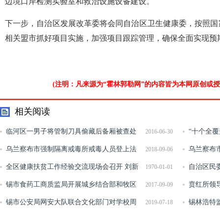
边境口岸检测实验室和救治设施设备建设。
下一步，自治区发展改革委将会同自治区卫生健康委，按照国
相关盟市抓好项目实施，加强项目跟踪管理，确保全面实现预
(注明：凡来源为“霍林郭勒网”的内容皆为本网原创或
相关阅读
临河区一男子将管制刀具偷藏后备厢被查处
“十个全
2016-06-30
乌兰察布市强制隔离戒毒所戒毒人员登上法
乌兰察布
2018-09-06
制乌兰牧骑大舞台
全区健康扶贫工作经验交流现场会召开 刘新
自治区民
1970-01-01
乐讲话
锡市食药工商质监局开展城乡结合部和牧区
目推进会
贲红所领
2017-09-09
药品质量安全专项检查
锡市公安局网安大队联合文化部门对学校周
锡林浩特
2019-07-18
边网吧开展安全大检查