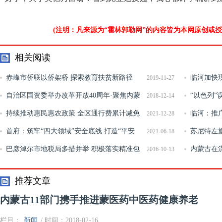
(注明：凡来源为“霍林郭勒网”的内容皆为本网原创或
相关阅读
赤峰市侨联以侨架桥 探索教育扶贫新路径
临河加快
2019-11-27
自治区国资委举办改革开放40周年·聚焦内蒙
“以色列
2018-12-14
古国企国资改革发展媒体见面日活动
持续推动惠民惠农政策 全区通行费累计减免
重启人质谈
临河：推
2021-12-28
13.17亿元
首府：筑牢“四大领域”安全底线 打造“平安
转型升级
苏尼特左
2021-06-18
市场”
巴彦淖尔市地税局多措并举 积极落实精准包
界读书日”
内蒙古在
2016-10-13
扶工作
推荐文章
内蒙古11部门携手推进蒙医药中医药健康养老
栏目：
新闻
/ 时间：2018-02-16