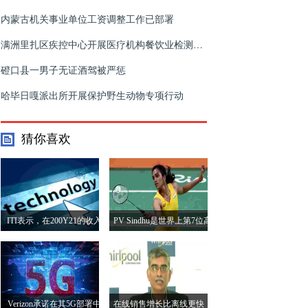
内蒙古机关事业单位工资调整工作已部署
满洲里扎区疾控中心开展医疗机构餐饮业检测工作
磴口县一男子无证酒驾被严惩
哈毕日嘎派出所开展保护野生动物专项行动
猜你喜欢
ITI表示，在200Y21的收入
PV Sindhu是世界上第7位高
增长42-45％
薪女运动员，Serena
Williams Tops List
Verizon承诺在其5G部署中
在线销售增长比离线更快，