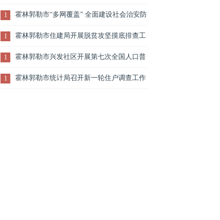
来我市调研文化建设情况
霍林郭勒市“多网覆盖” 全面建设社会治安防
1
控体系
霍林郭勒市住建局开展脱贫攻坚摸底排查工
1
作
霍林郭勒市兴发社区开展第七次全国人口普
1
查工作网上培训学习活动
霍林郭勒市统计局召开新一轮住户调查工作
1
会议