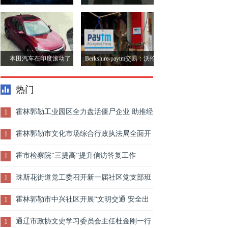
实现家庭互联网
说惠而浦MD Sunil
d&apos;Souza
本田汽车在印度滚动了
Berkshire-paytm交易：沃伦
&ldquo;伟大的本田节
巴菲特的投资甚至在87时继
热门
&rdquo;
续发展
霍林郭勒工业园区全力盘活僵尸企业 助推经
1
济发展
霍林郭勒市文化市场综合行政执法局全面开
1
展旅游旺季星级酒店大检查
霍市检察院“三提高”提升信访答复工作
1
珠斯花街道党工委召开新一届社区党支部班
1
子集体谈话暨业务培训会
霍林郭勒市中兴社区开展“文明交通 安全出
1
行”宣传志愿活动
通辽市政协文史学习委员会主任杜金刚一行
1