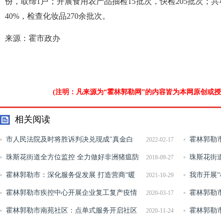
份，取缔1户；开展食用农产品抽检15批次，快检205批次；
40%，检查化妆品270余批次。
来源：霍市政办
(注明：凡来源为“霍林郭勒网”的内容皆为本网原创或
相关阅读
市人民法院及时将胜诉判决兑现成"真金白
霍林郭勒
2022-02-17
银"装进老百姓的口袋里
珠斯花街道全方位监控 全力做好非洲猪瘟防
展
珠斯花街
2018-09-27
控工作
霍林郭勒市：深化服务促发展 打造营商“暖
我市开展
2021-10-29
环境”
霍林郭勒市疾控中心开展企业复工复产疫情
动
霍林郭勒
2020-03-17
防控指导工作
霍林郭勒市南苑社区：点单式服务开启社区
开展流动摊
霍林郭勒
2020-11-24