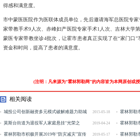
得感和满意度。
市中蒙医医院作为医联体成员单位，先后邀请海军总医院专家
家带教手术9人次、赤峰妇产医院专家手术1人次、吉林大学
蒙医专家带教坐诊4批次，让霍市患者真正实现了在“家门口
资金和时间，提高了患者的满意度。
(注明：凡来源为“霍林郭勒网”的内容皆为本网原创或
相关阅读
城投公司创新融资多元模式破解难题力助城
霍林郭勒
2015-05-18
市发展
莫斯台街道为退役军人家庭悬挂“光荣之
霍林郭勒
2019-04-24
家”牌匾
霍林郭勒市积极开展2019年“防灾减灾”宣传
强”榜单
霍林郭勒
2019-05-17