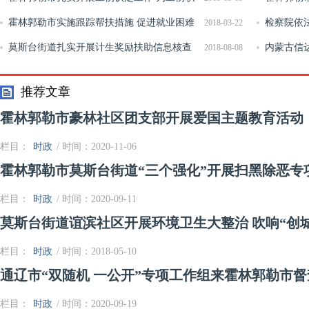
工撑起救助保护伞
霍林郭勒市实施跟踪帮扶措施 促进就业困难
型
检察院依
2018-03-22
人员充分就业
莫斯台街道扎实开展计生奖励扶助信息核查
内蒙古信
2018-08-08
工作
展顺利
推荐文章
霍林郭勒市豪林社区团支部开展爱国主题教育活动
栏目：
时政
/ 时间：2020-11-06
霍林郭勒市莫斯台街道“三个强化”开展扫黑除恶专
栏目：
时政
/ 时间：2020-09-11
莫斯台街道谊滨社区开展环境卫生大整治 吹响“创
栏目：
时政
/ 时间：2018-05-10
通辽市“双随机 一公开”专项工作组来霍林郭勒市
栏目：
时政
/ 时间：2020-09-19