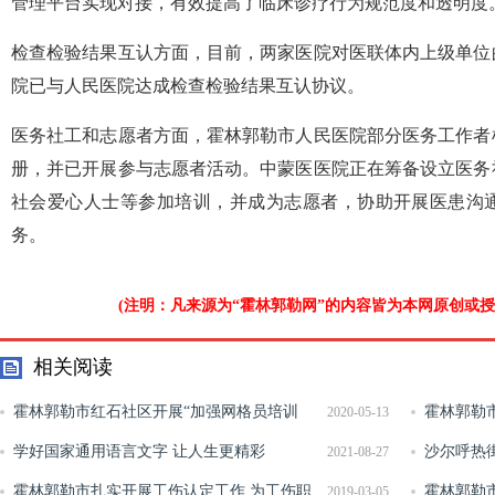
管理平台实现对接，有效提高了临床诊疗行为规范度和透明度
检查检验结果互认方面，目前，两家医院对医联体内上级单位
院已与人民医院达成检查检验结果互认协议。
医务社工和志愿者方面，霍林郭勒市人民医院部分医务工作者
册，并已开展参与志愿者活动。中蒙医医院正在筹备设立医务
社会爱心人士等参加培训，并成为志愿者，协助开展医患沟
务。
(注明：凡来源为“霍林郭勒网”的内容皆为本网原创或
相关阅读
霍林郭勒市红石社区开展“加强网格员培训
霍林郭勒
2020-05-13
提高食品安全意识”活动
学好国家通用语言文字 让人生更精彩
园”主题宣
沙尔呼热
2021-08-27
霍林郭勒市扎实开展工伤认定工作 为工伤职
霍林郭勒
2019-03-05