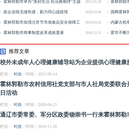
征兵宣传活动
霍林郭勒市举办“美好生活 民法典相伴”主题
地调查工作
霍林郭勒
2021-05-28
宣传活动
政企连线无缝衔接，勠力同心战疫情
动关系主题
国网霍林
2020-03-06
霍林郭勒市加强元宵节市场食品安全保障工
们用心保电
内蒙古机
2018-03-02
作
霍林郭勒市商事制度改革成效显著
作提升计划
霍市不断
2018-12-21
企业产教融
推荐文章
校外未成年人心理健康辅导站为企业提供心理健康
栏目：
时政
/ 时间：2021-09-14
霍林郭勒市农村信用社党支部与市人社局党委联合开
日活动
栏目：
时政
/ 时间：2020-04-25
通辽市委常委、军分区政委饶崇书一行来霍林郭勒
栏目：
时政
/ 时间：2019-11-26