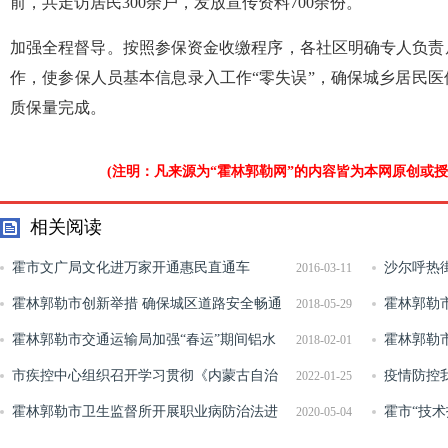
前，共走访居民300余户，发放宣传资料700余份。
加强全程督导。按照参保资金收缴程序，各社区明确专人负责
作，使参保人员基本信息录入工作“零失误”，确保城乡居民
质保量完成。
(注明：凡来源为“霍林郭勒网”的内容皆为本网原创或
相关阅读
霍市文广局文化进万家开通惠民直通车
沙尔呼热
2016-03-11
霍林郭勒市创新举措 确保城区道路安全畅通
神生活
霍林郭勒
2018-05-29
霍林郭勒市交通运输局加强“春运”期间铝水
霍林郭勒
2018-02-01
运输安全
市疾控中心组织召开学习贯彻《内蒙古自治
村行”主题
疫情防控
2022-01-25
区新冠肺炎疫情防控工作实战手册》培训会
霍林郭勒市卫生监督所开展职业病防治法进
霍市“技术
2020-05-04
企业宣传活动