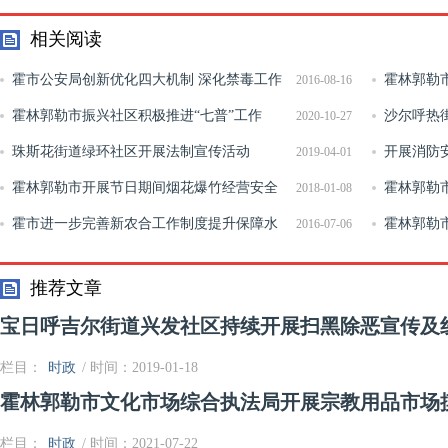
相关阅读
霍市公安局创新优化四大机制 深化禁毒工作
霍林郭勒
2016-08-16
显成效
霍林郭勒市振兴社区积极推进“七普”工作
企业及社区
沙尔呼热
2020-10-27
珠斯花街道绿环社区开展法制宣传活动
开展消防
2019-04-01
霍林郭勒市开展节日期间烟花爆竹经营安全
课“守护人”
霍林郭勒
2018-01-08
专项整治活动
霍市进一步完善新农合工作制度提升保障水
霍林郭勒
2016-07-06
平
工作
推荐文章
宝日呼吉尔街道兴发社区持续开展扫黑除恶宣传及
栏目：
时政
/ 时间：2019-01-18
霍林郭勒市文化市场综合执法局开展宗教用品市场
栏目：
时政
/ 时间：2021-07-22