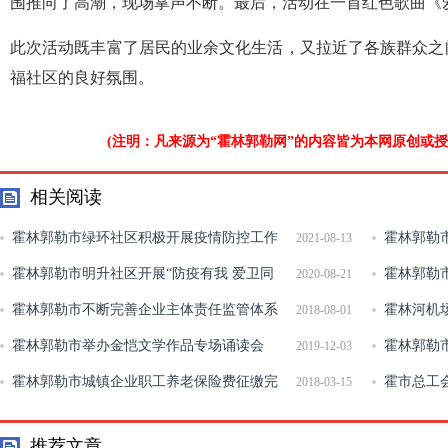
围推向了高潮，现场掌声不断。最后，活动在一首红色歌曲《
此次活动既丰富了居民的业余文化生活，又拉近了各族群众之
福社区的良好氛围。
(注明：凡来源为“霍林郭勒网”的内容皆为本网原创或
相关阅读
霍林郭勒市绿环社区积极开展疫情防控工作
霍林郭勒市
2021-08-13
霍林郭勒市明升社区开展“防疫有我 爱卫同
产大检查
霍林郭勒
2020-08-21
行”投放鼠药和毒饵站活动
霍林郭勒市不断完善企业主体责任监管体系
实落实扶贫
霍林河机
2018-08-01
进一步夯实安全生产基础
霍林郭勒市举办金恺文学作品专场诵读会
霍林郭勒
2019-12-03
霍林郭勒市城镇企业职工养老保险费征缴完
理疏导”助推
霍市总工会
2018-03-15
成26300万元
避雨
推荐文章