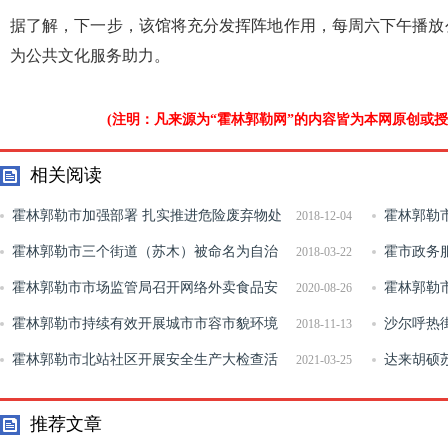
据了解，下一步，该馆将充分发挥阵地作用，每周六下午播放
为公共文化服务助力。
(注明：凡来源为“霍林郭勒网”的内容皆为本网原创或
相关阅读
霍林郭勒市加强部署 扎实推进危险废弃物处
霍林郭勒
2018-12-04
置工作
霍林郭勒市三个街道（苏木）被命名为自治
活动
霍市政务服
2018-03-22
区级卫生街道
霍林郭勒市市场监管局召开网络外卖食品安
霍林郭勒
2020-08-26
全封签推进会
霍林郭勒市持续有效开展城市市容市貌环境
业务技能比
沙尔呼热
2018-11-13
综合整治工作
霍林郭勒市北站社区开展安全生产大检查活
达来胡硕苏
2021-03-25
动
造工作
推荐文章