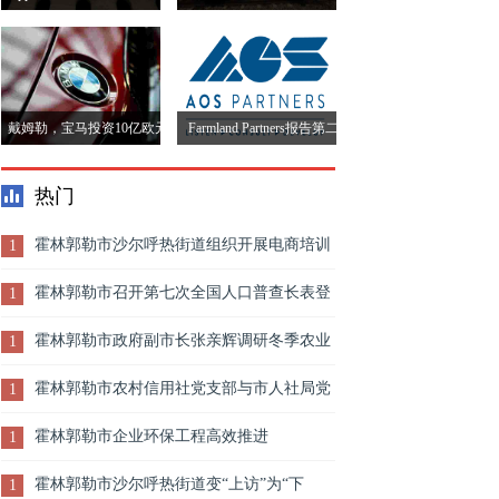
的Spotify用户的费用
月份下降57％
戴姆勒，宝马投资10亿欧元
Farmland Partners报告第二
的冒险竞争对手
季度亏损未达预期收入
热门
霍林郭勒市沙尔呼热街道组织开展电商培训
1
活动
霍林郭勒市召开第七次全国人口普查长表登
1
记调查培训部署会议
霍林郭勒市政府副市长张亲辉调研冬季农业
1
生产情况
霍林郭勒市农村信用社党支部与市人社局党
1
委联合开展“贫困户包联慰问”主题党日活动
霍林郭勒市企业环保工程高效推进
1
霍林郭勒市沙尔呼热街道变“上访”为“下
1