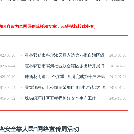
”的内容皆为本网原创或授权文章，未经授权转载必究)
霍林郭勒市科尔沁民歌入选第六批自治区级
2020-03-26
2018-06-08
非物质文化遗产扩展名录
霍林郭勒市滨河社区联合辖区派出所开展扫
2020-07-24
2019-11-06
黑除恶专项斗争宣传活动
珠斯花街道“四个注重” 圆满完成第十届居民
2021-03-10
2018-07-24
委员会换届选举工作
霍煤鸿骏铝电公司示范项目168小时试运行圆
2019-04-24
2018-01-25
满完成
珠街绿环社区五举措抓好安全生产工作
2019-04-02
2019-10-08
网络安全靠人民”网络宣传周活动