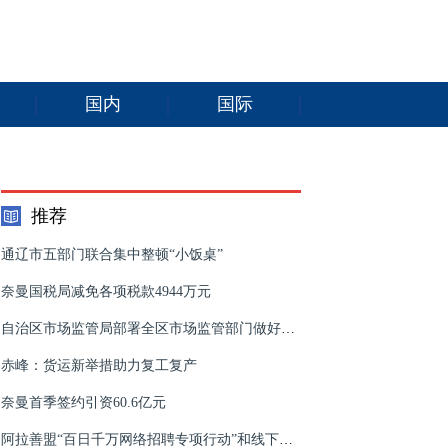
国内
国际
推荐
通辽市五部门联合集中整顿“小饭桌”
奈曼国税局减免各项税款4944万元
自治区市场监管局部署全区市场监管部门做好扶贫产品“五进”活动工作
赤峰：货运新举措助力复工复产
奈曼首季签约引资60.6亿元
阿拉善盟“百日千万网络招聘专项行动”和线下小型招聘会火热进行中