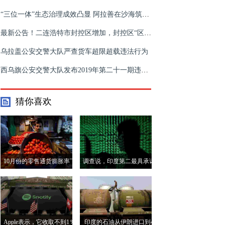
“三位一体”生态治理成效凸显 阿拉善在沙海筑起“绿色长廊”
最新公告！二连浩特市封控区增加，封控区“区域封闭、足不出户、服务上门”
乌拉盖公安交警大队严查货车超限超载违法行为
西乌旗公安交警大队发布2019年第二十一期违章查询
猜你喜欢
10月份的零售通货膨胀率下
调查说，印度第二最具承诺
降至3.31％
的破坏性科技来源
Apple表示，它收取不到1％
印度的石油从伊朗进口到4