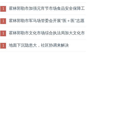
访”主动出击化解信访矛盾
霍林郭勒市加强元宵节市场食品安全保障工
1
作
霍林郭勒市军马场管委会开展“医＋医”志愿
1
服务活动
霍林郭勒市文化市场综合执法局加大文化市
1
场监管力度 助力“复苗工程”
地面下沉隐患大，社区协调来解决
1