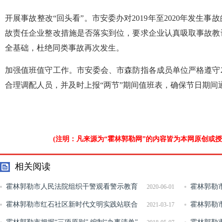
开展事故整改“回头看”。市安委办对2019年至2020年发生
故责任企业整改措施是否落实到位，要求企业认真吸取事故教
全基础，杜绝同类事故再次发生。
加强值班值守工作。市安委会、市森防指各成员单位严格遵守
合理调配人员，并及时上报“两节”期间值班表，确保节日期间
(注明：凡来源为“霍林郭勒网”的内容皆为本网原创或
相关阅读
霍林郭勒市人民法院组织干警观看警示教育
霍林郭勒
2020-06-01
片
霍林郭勒市红石社区新时代文明实践站联合
开展志愿者
霍林郭勒
2021-03-17