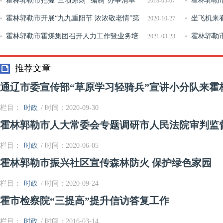
苏木中心校开展“我爱家园 美化环境”植树活动
霍林郭勒市把握“三项原则” 编制“办事清单”
坚”战
霍林郭勒市
2018-05-07
霍林郭勒市开展“九九重阳节 浓浓敬老情”第
风
坐飞机来
2020-10-27
七届重阳节文艺演出活动
霍林郭勒市霍煤集团召开人力工作暨业务培
行
霍林郭勒
2021-03-23
训会
查救助专项
推荐文章
通辽市委宣传部“草原学习轻骑兵”宣讲小分队来霍
栏目：
时政
/ 时间：2020-09-30
霍林郭勒市人大常委会专题调研市人民法院审判监
栏目：
时政
/ 时间：2020-06-05
霍林郭勒市振兴社区宣传森林防火 保护绿色家园
栏目：
时政
/ 时间：2020-09-24
霍市检察院“三提高”提升信访答复工作
栏目：
时政
/ 时间：2016-03-14