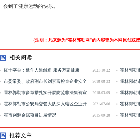
会到了健康运动的快乐。
(注明：凡来源为“霍林郭勒网”的内容皆为本网原创或
相关阅读
红十字会：延伸人道触角 服务万家健康
霍林郭勒
2021-10-22
市委常委、政府副市长刘景富检查企业安全
查工作
霍林郭勒
2019-09-23
生产工作
霍林郭勒市多举措扎实开展防范非法集资宣
霍林郭勒
2018-03-09
传教育活动
霍林郭勒市公安局交管大队深入辖区企业开
步月活动
霍林郭勒
2021-07-06
展交通安全知识宣传
霍市创源金属项目进展情况
调度会议
霍林郭勒
2015-09-28
首场交友联
推荐文章