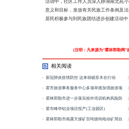
活动中，社区工作人员深入静湖南北苑小
意义和目标，发放有关民族工作条例及法
居民积极参与到民族团结进步创建活动中
(注明：凡来源为“霍林郭勒网
相关阅读
新冠肺炎疫情防控 达来胡硕苏木在行动
霍市旅游事务服务中心多项举措加强旅游项
目建设
霍林郭勒市进一步落实校外培训机构风险防
控工作
霍市峰华铝业项目投产(工业园区)
霍林郭勒市南露天煤矿百吨级纯电动矿用自