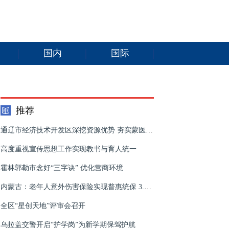
国内
国际
推荐
通辽市经济技术开发区深挖资源优势 夯实蒙医药产业基础
高度重视宣传思想工作实现教书与育人统一
霍林郭勒市念好“三字诀” 优化营商环境
内蒙古：老年人意外伤害保险实现普惠统保 3.6万人受益
全区“星创天地”评审会召开
乌拉盖交警开启“护学岗”为新学期保驾护航