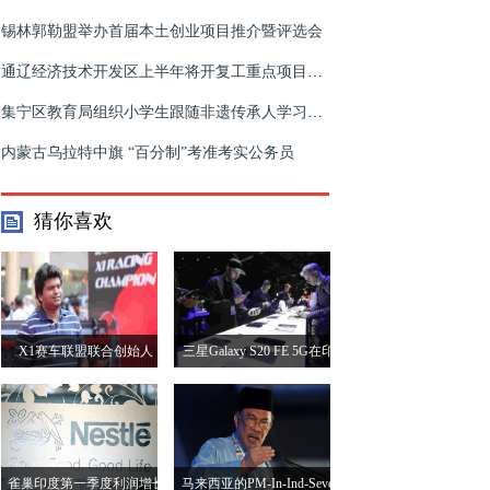
锡林郭勒盟举办首届本土创业项目推介暨评选会
通辽经济技术开发区上半年将开复工重点项目65个
集宁区教育局组织小学生跟随非遗传承人学习传统剪纸
内蒙古乌拉特中旗 “百分制”考准考实公务员
猜你喜欢
X1赛车联盟联合创始人
三星Galaxy S20 FE 5G在印
Abhinandan Balasubramanian
度推出;请参阅价格，规格
说，我们正在突破赛车运动
和其他细节
周围的神话
雀巢印度第一季度利润增长
马来西亚的PM-In-Ind-Sevel