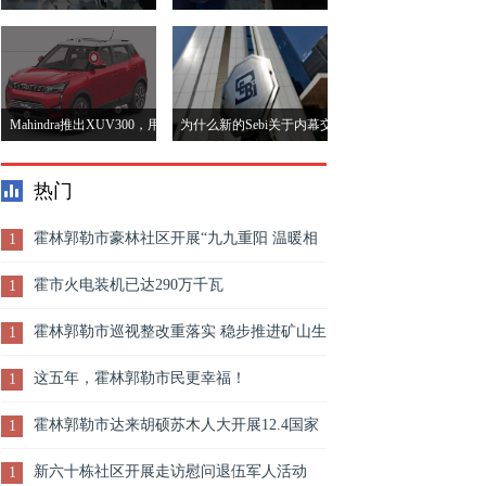
14.6％至60.2亿卢比，营业
寻求与印度的棕榈油紧张局
额超过预期
势结束
Mahindra推出XUV300，用
为什么新的Sebi关于内幕交
新的汽油自动变速箱
易规则将增加合规成本
热门
霍林郭勒市豪林社区开展“九九重阳 温暖相
1
伴”重阳节读书活动
霍市火电装机已达290万千瓦
1
霍林郭勒市巡视整改重落实 稳步推进矿山生
1
态修复治理工作
这五年，霍林郭勒市民更幸福！
1
霍林郭勒市达来胡硕苏木人大开展12.4国家
1
宪法日法治宣传活动
新六十栋社区开展走访慰问退伍军人活动
1