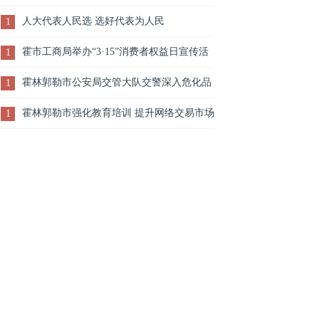
人大代表人民选 选好代表为人民
1
霍市工商局举办“3·15”消费者权益日宣传活
1
动
霍林郭勒市公安局交管大队交警深入危化品
1
运输企业开展交通安全检查工作
霍林郭勒市强化教育培训 提升网络交易市场
1
管理水平