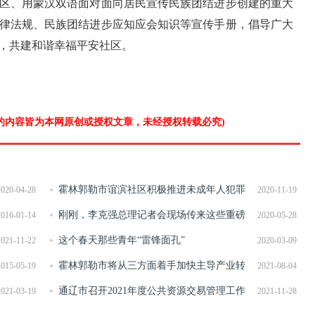
区、用蒙汉双语面对面向居民宣传民族团结进步创建的重大
律法规、民族团结进步应知应会知识等宣传手册，倡导广大
，共建和谐幸福平安社区。
”的内容皆为本网原创或授权文章，未经授权转载必究)
霍林郭勒市谊滨社区积极推进未成年人犯罪
2020-04-28
2020-11-19
预防和教育矫治“复苗工程”工作
刚刚，李克强总理记者会现场传来这些重磅
2016-01-14
2020-05-28
消息！
这个春天那些青年“雷锋面孔”
2021-11-22
2020-03-09
霍林郭勒市将从三方面着手加快主导产业转
2015-05-19
2021-08-04
型升级
通辽市召开2021年度公共资源交易管理工作
2021-03-19
2021-11-28