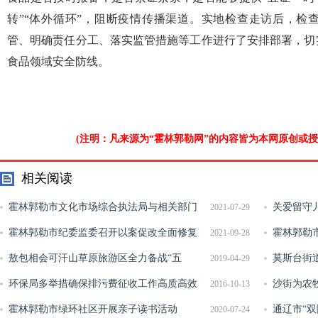
转”“体外循环”，阻断疫情传播渠道。实地检查走访后，检
管、明确责任分工、落实监管措施等工作进行了安排部署，切
食品领域安全防线。
(注明：凡来源为“霍林郭勒网”的内容皆为本网原创或
相关阅读
霍林郭勒市文化市场综合执法局与相关部门
关爱留守
2021-07-29
联合开展旅游行业领域检查
霍林郭勒市纪委监委召开以案促改全面修复
霍林郭勒
2021-09-28
净化政治生态集中专项行动警示教育大会
敖包相会可汗山草原旅游区全力备战“五
莫斯台街
2019-04-29
一”小长假
环保局多举措确保排污费征收工作高质高效
沙街为农
2016-10-13
霍林郭勒市绿环社区开展亲子读书活动
通辽市“双
2020-07-24