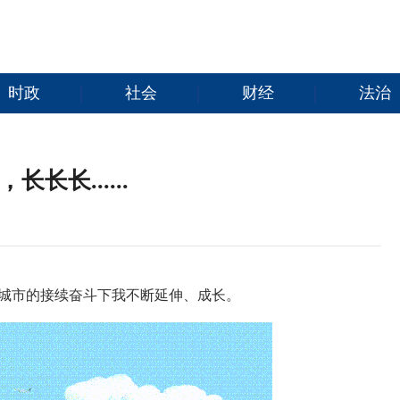
时政
社会
财经
法治
长长......
城市的接续奋斗下我不断
延伸、成长
。