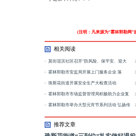
(注明：凡来源为“霍林郭勒网
相关阅读
莫街谊滨社区召开“防风险、保平安、迎大
庆”安全生产大检查大整治行动部署会
霍林郭勒市安监局开展上门服务企业 落
实“最多跑一次”
珠斯花街道开展安全生产大检查活动
霍林郭勒市市场监督管理局积极助力企业复
工复产
霍林郭勒市举办大型元宵节系列活动 弘扬传
统节庆文化
推荐文章