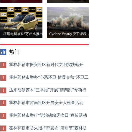
来重振财政健康
Ambani-Piramal Residence
Dazzles India
塔塔电机在6.6万卢比推出
Cyclone Vayu改变了课程，
新的altroz修剪
不太可能在Gujarat登陆：
热门
IMD.
霍林郭勒市振兴社区新时代文明实践站开
1
展“自行车整治志愿行”活动
霍林郭勒市举办“心系环卫·情暖金秋”环卫工
1
人节慰问演出
达来胡硕苏木“三举措”开展“清四乱”专项行
1
动
霍林郭勒市哲南社区开展安全大检查活动
1
霍林郭勒市举行“防治碘缺乏病日”宣传活动
1
霍林郭勒市防火指挥部发布“清明节”森林防
1