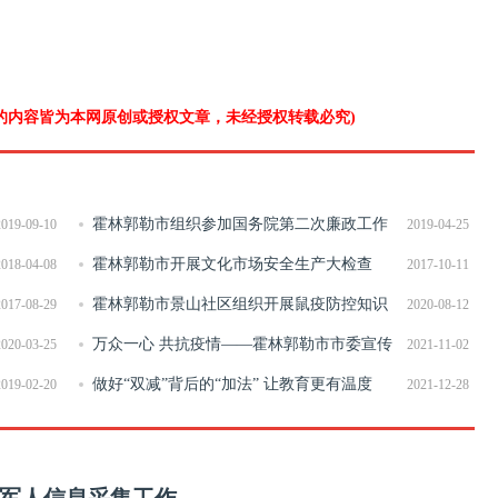
”的内容皆为本网原创或授权文章，未经授权转载必究)
霍林郭勒市组织参加国务院第二次廉政工作
2019-09-10
2019-04-25
会议
霍林郭勒市开展文化市场安全生产大检查
2018-04-08
2017-10-11
霍林郭勒市景山社区组织开展鼠疫防控知识
2017-08-29
2020-08-12
专题学习会
万众一心 共抗疫情——霍林郭勒市市委宣传
2020-03-25
2021-11-02
部向全市各新时代文明实践站和志愿服务组织发放志愿者
做好“双减”背后的“加法” 让教育更有温度
2019-02-20
2021-12-28
防疫物资