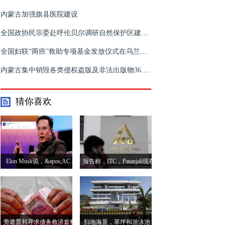
内蒙古加强旗县医院建设
全国政协民宗委赴呼伦贝尔调研自然保护区建设与管理工作
全国妇联“两癌”救助专项基金发放仪式在乌兰察布市举行
内蒙古集中销毁各类侵权盗版及非法出版物36.2万件
猜你喜欢
Elon Musk说，&apos;AC /
报告称，ITC，Patanjali现在
DC&apos;比AC VS DC更好
在GST防爆名单上
旁遮普邦寻求债务救济套餐
扫地海景，草坪和游泳池 -