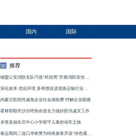
国内
国际
推荐
锡盟公安消防支队巧借“科技周”开展消防宣传吸引数百名群众驻足观看
深化改革 优化环境 多举措促进道路运输行业降本减负
内蒙古阶段性减免企业社会保险费 纾解企业困难
霍林郭勒市沙尔呼热街道全力做好防汛减灾工作
卓资县福生庄中心小学留守儿童的动车之旅
春运期间二连口岸铁警为特殊旅客开设“绿色通道”