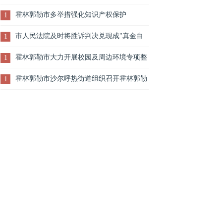
火通告
霍林郭勒市多举措强化知识产权保护
1
市人民法院及时将胜诉判决兑现成"真金白
1
银"装进老百姓的口袋里
霍林郭勒市大力开展校园及周边环境专项整
1
治行动
霍林郭勒市沙尔呼热街道组织召开霍林郭勒
1
市第九届人大代表换届选举工作动员部署会