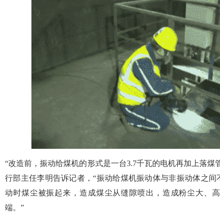
“改造前，振动给煤机的形式是一台3.7千瓦的电机再加上落煤
行部主任李明告诉记者，“振动给煤机振动体与非振动体之间
动时煤尘被振起来，造成煤尘从缝隙喷出，造成粉尘大、
端。”