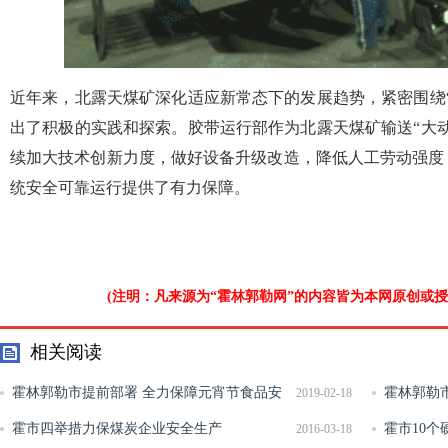
近年来，北露天煤矿深化适应新常态下的发展趋势，紧密围绕
出了积极的实践和探索。胶带运行部作为北露天煤矿输送“大
续加大技术创新力度，做好设备升级改造，降低人工劳动强度
统安全可靠运行提供了有力保障。
(注明：凡来源为“霍林郭勒网”的内容皆为本网原创或
相关阅读
霍林郭勒市提前部署 全力保障元宵节食品安
霍林郭勒
2019-02-18
全
霍市四举措力保煤炭企业安全生产
务
霍市10
2016-03-18