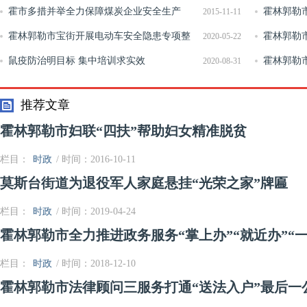
霍市多措并举全力保障煤炭企业安全生产
霍林郭勒
2015-11-11
霍林郭勒市宝街开展电动车安全隐患专项整
化政治生态
霍林郭勒
2020-05-22
治工作
鼠疫防治明目标 集中培训求实效
新六十栋社
霍林郭勒
2020-08-31
大会上喜获
推荐文章
霍林郭勒市妇联“四扶”帮助妇女精准脱贫
栏目：
时政
/ 时间：2016-10-11
莫斯台街道为退役军人家庭悬挂“光荣之家”牌匾
栏目：
时政
/ 时间：2019-04-24
霍林郭勒市全力推进政务服务“掌上办”“就近办”“一
栏目：
时政
/ 时间：2018-12-10
霍林郭勒市法律顾问三服务打通“送法入户”最后一