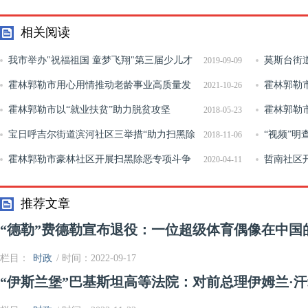
相关阅读
我市举办"祝福祖国 童梦飞翔"第三届少儿才
莫斯台街
2019-09-09
艺展演
霍林郭勒市用心用情推动老龄事业高质量发
理工作
霍林郭勒
2021-10-26
展
霍林郭勒市以“就业扶贫”助力脱贫攻坚
霍林郭勒
2018-05-23
宝日呼吉尔街道滨河社区三举措“助力扫黑除
联铝材调研
“视频”明
2018-11-06
恶 共创平安社区”
霍林郭勒市豪林社区开展扫黑除恶专项斗争
者”？实为
哲南社区开
2020-04-11
线索摸排及宣传活动
活动
推荐文章
“德勒”费德勒宣布退役：一位超级体育偶像在中国
栏目：
时政
/ 时间：2022-09-17
“伊斯兰堡”巴基斯坦高等法院：对前总理伊姆兰·