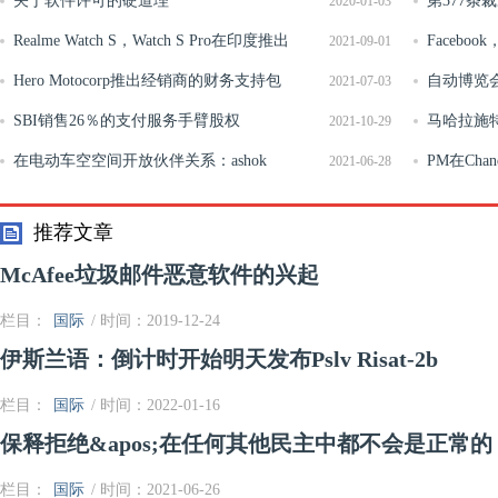
关于软件许可的硬道理
第377条
2020-01-03
Realme Watch S，Watch S Pro在印度推出
具有相同的
Faceboo
2021-09-01
Hero Motocorp推出经销商的财务支持包
而下降
自动博览会
2021-07-03
SBI销售26％的支付服务手臂股权
型
马哈拉施
2021-10-29
在电动车空空间开放伙伴关系：ashok
水
PM在Chand
2021-06-28
leyland.
Jallianwal
推荐文章
McAfee垃圾邮件恶意软件的兴起
栏目：
国际
/ 时间：2019-12-24
伊斯兰语：倒计时开始明天发布Pslv Risat-2b
栏目：
国际
/ 时间：2022-01-16
保释拒绝&apos;在任何其他民主中都不会是正常的：Car
栏目：
国际
/ 时间：2021-06-26