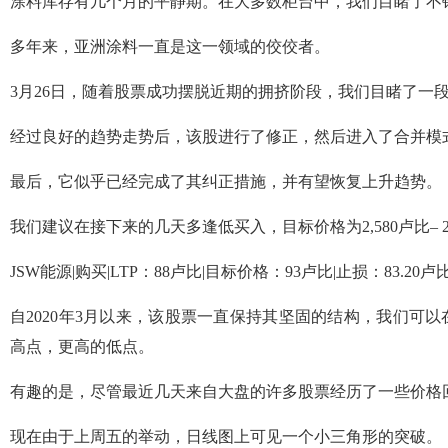
涂料库存有几个月的平静期。在大多数柜台中，我们目睹了不
多年来，亚洲涂料一直是这一领域的佼佼者。
3月26日，随着股票成功摆脱近期的拥挤阶段，我们目睹了一
经过良好的趋势走势后，该股进行了修正，然后进入了合并模
最后，它似乎已经完成了其纠正措施，并有望恢复上升趋势。
我们建议在接下来的几天多逢低买入，目标价格为2,580卢比– 2,
JSW能源|购买|LTP：88卢比|目标价格：93卢比|止损：83.20卢
自2020年3月以来，该股票一直保持其坚固的结构，我们可
高点，更高的低点。
有趣的是，尽管最近几天来自大盘的许多股票经历了一些价格
现在由于上周五的举动，日线图上可见一个小三角形的突破。