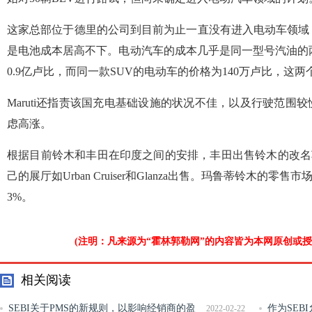
这家总部位于德里的公司到目前为止一直没有进入电动车领域
是电池成本居高不下。电动汽车的成本几乎是同一型号汽油的两倍。
0.9亿卢比，而同一款SUV的电动车的价格为140万卢比，这
Maruti还指责该国充电基础设施的状况不佳，以及行驶范围
虑高涨。
根据目前铃木和丰田在印度之间的安排，丰田出售铃木的改名车型-Vita
己的展厅如Urban Cruiser和Glanza出售。玛鲁蒂铃木的
3%。
(注明：凡来源为“霍林郭勒网”的内容皆为本网原创或
相关阅读
SEBI关于PMS的新规则，以影响经销商的盈
作为SEB
2022-02-22