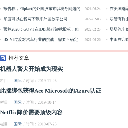
利能力和收入，比如专家
报告称，Flipkart的外国股东乘以税务问题的
共同基金直
在美国选举
2021-06-24
税务问题
印度可以在税网下带来外国数字公司
尽管有许多
2022-02-03
预算2020：GOVT在IDBI银行卸载股权，但
穆迪
塔塔汽车价
2022-02-23
LIC将参加其通话，说财务SECY Rajiv Kumar
BS-VI过渡对汽车行业的挑战，需要不确定
票跳超过5
丰田在印度
2021-06-26
性在H2 FY20
万卢比开始
推荐文章
机器人警犬开始成为现实
栏目：
国际
/ 时间：2019-11-26
此捆绑包获得Ace Microsoft的Azure认证
栏目：
国际
/ 时间：2019-10-14
Netflix降价需要顶级内容
栏目：
国际
/ 时间：2019-07-25