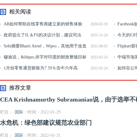
相关阅读
AR如何帮助在线零售商建立新的销售体验
Faceb
2020-02-19
政府提出了IL＆FS的决议计划，建议司法
今天的C
2021-11-24
DK Jain的名称监督过程
Sebi摘要Bharti Airtel，Wipro，其他用于改造
更有价值
Flipk
2021-09-02
IT网络，通信系统
穆迪说，&ldquo;赤字对印度的财政整顿目标
体验
中端市场
2022-02-14
&rdquo;构成了挑战
1月份零售通货膨胀为7.59％击中六年高
如何在公
2022-02-24
推荐文章
CEA Krishnamurthy Subramanian说，由
栏目：
国际
/ 时间：2022-01-29
水危机：绿色部建议规范农业部门
栏目：
国际
/ 时间：2022-01-31