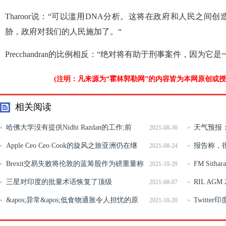
Tharoor说：“可以滥用DNA分析。这将在政府和人民之
胁，政府对我们的人民施加了。“
Precchandran的比例相反：“绝对将有助于刑事案件，因为
(注明：凡来源为“霍林郭勒网”的内容皆为本网原创或
相关阅读
哈佛大学没有提供Nidhi Razdan的工作;前
天气预报：
2021-08-30
NDTV锚称网络钓鱼攻击的受害者
Apple Ceo Ceo Cook的旋风之旅亚洲仍在继
IMD说，雷
报告称，
2021-08-24
续，访问泰国
Brexit交易失败将伦敦的蓝筹股作为磅重量称
FM Sit
2021-10-29
重
三星对印度的批量术语恢复了顶级
奠定基础
RIL AGM 2
2021-08-07
&apos;异常&apos;低食物通胀令人担忧的原
供4K LE
Twitte
2021-10-20
因？